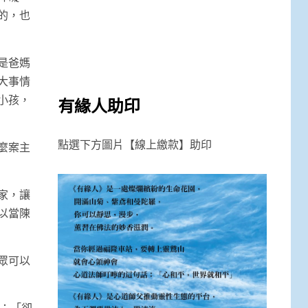
的，也
是爸媽
大事情
小孩，
有緣人助印
點選下方圖片【線上繳款】助印
麼案主
家，讓
以當陳
眾可以
：「卻