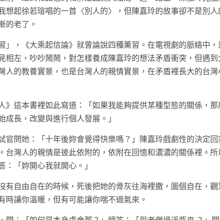
我想起徐若瑄唱的一首〈別人的〉，但陳嘉玲的故事卻不是別人
漸的老了。
習」，《大乘起信論》就曾論說四種薰習。在電視劇的脈絡中，
見相左，吵吵鬧鬧，對怎樣養成陳嘉玲的想法矛盾衝突，但遇到
灣人的教養實景，也是台灣人的親情實景，在矛盾裡長大的台灣
人》這本書裡如此寫道：「如果我能夠提供某種型態的關係，那
始成長，改變與進行個人發展。」
試官問她：「十年後妳會覺得快樂嗎？」陳嘉玲戲劇性的決定回
。台灣人的親情是彼此依附的，依附在回憶和濃濃的關係裡。所
答：「妳開心我就開心。」
沒有自由自在的時候，死後把她的骨灰往海裡撒，圖個自在，觀
有時讓你溫暖，但有可能讓你喘不過氣來。
，問：「如何是本身盧舍那？」師答：「與老僧過淨瓶來 ？」問