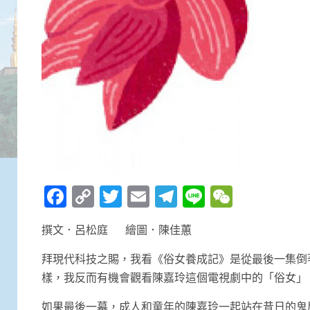
Facebook
Copy
Twitter
Email
Telegram
Line
WeCha
Link
撰文．呂松庭 繪圖．陳佳蕙
拜現代科技之賜，我看《俗女養成記》是從最後一集倒
樣，我反而有機會觀看陳嘉玲這個電視劇中的「俗女」
如果最後一幕，成人和童年的陳嘉玲一起站在昔日的鬼