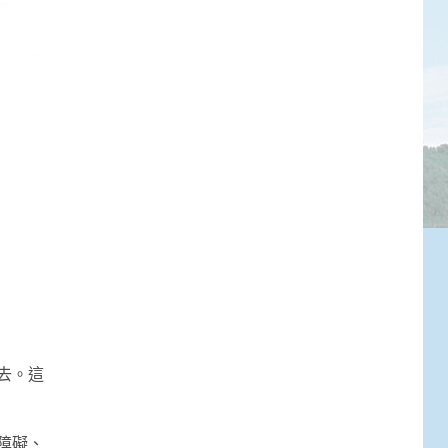
去。這
障礙、