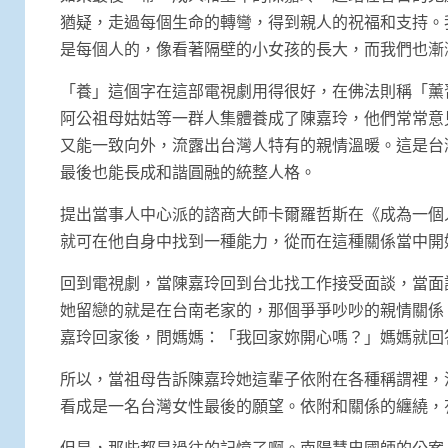
猶疑，走過每個生命的轉彎，得到親人的祝福和支持。
是每個人的，像看著隔壁的小女孩的長大，而我們也漸
「養」這個字在這部電視劇用得很好，在佛法則稱「薰
阿公祖母姑姑等一群人集體養成了陳嘉玲，他們常常意
又能一致向外，流露出台灣人特有的親情溫暖。這是台
最後也能長成和諧圓融的統整人格。
提出當事人中心派的諮商大師卡爾羅哲斯在《成為一個
就可在他自身中找到一種能力，從而在這種關係當中開
回到電視劇，當陳嘉玲回到台北找工作接受面談，當面
她留戀的就是在台南老家的，那個爭爭吵吵的親情關係
嘉玲回家後，問媽媽：「我回家妳開心嗎？」媽媽就回
所以，當祖母告訴陳嘉玲她這輩子依附在各種稱謂裡，
看成是一名台灣女性最後的願望。依附和關係的纏繞，
但是，那些都是過往的記憶了啊。南陽慧忠國師的公案