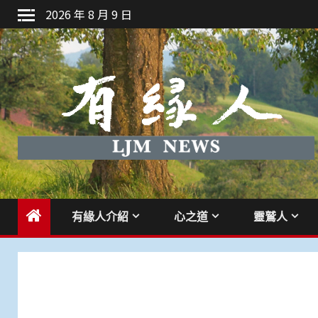
Skip
2026 年 8 月 9 日
to
content
有緣人介紹
心之道
靈鷲人