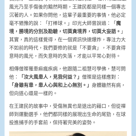
風光乃至手傷後的黯然時期，王建民都是同樣一個專志
沉著的人。如果你問他，這輩子最重要的事情，他必定
毫不猶豫的說：「打棒球。」印光大師曾說過：「
魔
境，勝境的分別及勘驗，切莫貪境界，切莫大妄語。
」
其實，真的這樣覺得，在一個資訊快速爆炸，專注力大
不如前的時代，我們要修的就是「不要貪」，不要貪得
意時的風光，而失意時的失落，才能以平常心對待。
相傳僧璨罹患痲瘋疾病，他跟隨二祖慧可學佛，慧可問
他：
「汝大風患人，見我何益？」
僧璨是這樣應對：
「身雖有患，患人心與和上心
無別。」
身體雖然有病，
但向道心還是一樣的。
在王建民的故事中，受傷無異也是退出的藉口，但從禪
師到運動選手，他們都同樣的展現出生命的尾勁，在球
投進捕手的手套前，保持著完美的姿勢。