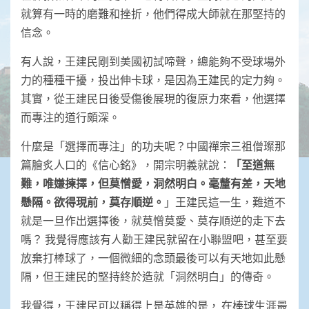
就算有一時的磨難和挫折，他們得成大師就在那堅持的
信念。
有人說，王建民剛到美國初試啼聲，總能夠不受球場外
力的種種干擾，投出伸卡球，是因為王建民的定力夠。
其實，從王建民日後受傷後展現的復原力來看，他選擇
而專注的道行頗深。
什麼是「選擇而專注」的功夫呢？中國禪宗三祖僧璨那
篇膾炙人口的《信心銘》，開宗明義就說：
「至道無
難，唯嫌揀擇，但莫憎愛，
洞然明白。毫釐有差，天地
懸隔。欲得現前，莫
存順逆。
」王建民這一生，難道不
就是一旦作出選擇後，就莫憎莫愛、莫存順逆的走下去
嗎？ 我覺得應該有人勸王建民就留在小聯盟吧，甚至要
放棄打棒球了，一個微細的念頭最後可以有天地如此懸
隔，但王建民的堅持終於造就「洞然明白」的傳奇。
我覺得，王建民可以稱得上是英雄的是， 在棒球生涯最