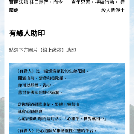
navigation
寶慈法師 往日迷茫，而今
百年思索，持續行動， 建
晴朗
設人間淨土
有緣人助印
點選下方圖片【線上繳款】助印