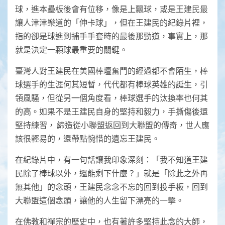
球，進本壘板後會有位移，像是上飄球，或是王建民最
讓人津津樂道的「伸卡球」，但在王建民的紀錄片裡，
指的卻是球進到捕手手套時的最後那勁道，事實上，那
就是決定一顆球最重要的關鍵。
臺灣人對王建民在美國棒壇奮鬥的經過都不會陌生，棒
球選手的生涯何其短暫，代代都有棒球英雄的誕生，引
領風騷，但從另一個角度看，棒球選手的汰換率也何其
的高。如果不是王建民自身的堅持和毅力，手撕傷後還
堅持練習， 締造從小聯盟返回到大聯盟的傳奇，世人應
該很輕易的，還帶點惋惜的遺忘王建民。
在紀錄片中，有一句話讓我印象深刻：「我不知道王建
民除了棒球以外，還能剩下什麼？」就是「除此之外再
無其他」的念頭，王建民念念不忘的回到投手板，回到
大聯盟這個念頭，讓他的人生留下漂亮的一擊。
在佛教和禪宗的歷史中，也有著許多堅持此念的大師，