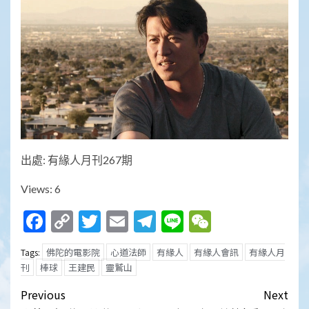
出處: 有緣人月刊267期
Views: 6
Facebook
Copy
Twitter
Email
Telegram
Line
WeChat
Link
佛陀的電影院
心道法師
有緣人
有緣人會訊
有緣人月
Tags:
刊
棒球
王建民
靈鷲山
Post
Previous
Next