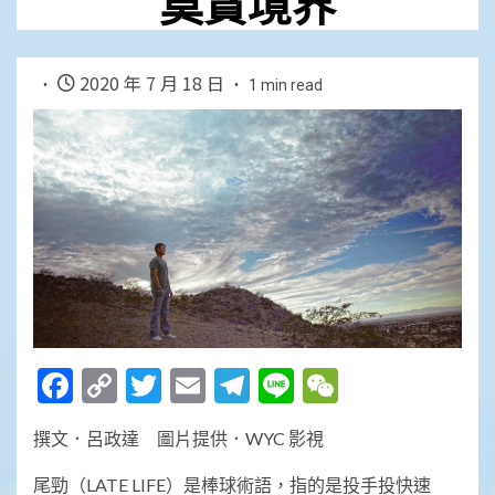
莫貪境界
2020 年 7 月 18 日
1 min read
Facebook
Copy
Twitter
Email
Telegram
Line
WeChat
Link
撰文．呂政達 圖片提供．WYC 影視
尾勁（LATE LIFE）是棒球術語，指的是投手投快速