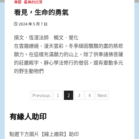
專題
最美的日常
看見，生命的勇氣
2024 年 5 月 7 日
撰文．恆湛法師 輯文．覺化
在雲霧繚繞、漫天雲彩，冬季細雨飄飄的盡的慈悲
願力。在這樣充滿願力的山上，除了供奉諸佛菩薩
的莊嚴殿宇、靜心學法修行的僧侶，還有靈動多元
的野生動物們
文
Previous
1
2
3
4
Next
章
分
有緣人助印
頁
點選下方圖片【線上繳款】助印