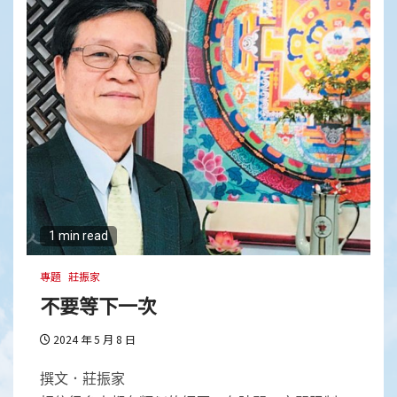
1 min read
專題
莊振家
不要等下一次
2024 年 5 月 8 日
撰文．莊振家