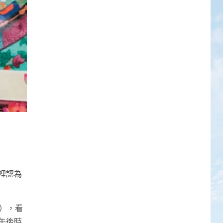
裡認為
a），看
午後時