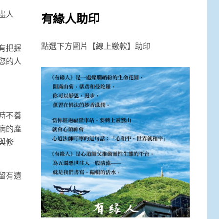
盡人
有緣人助印
點選下方圖片【線上繳款】助印
有把握
您的人
時不養
病的產
與修
留有遺