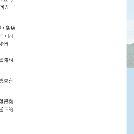
回去
機，飯店
了，同
我們一
當時想
機會有
難得機
當下的