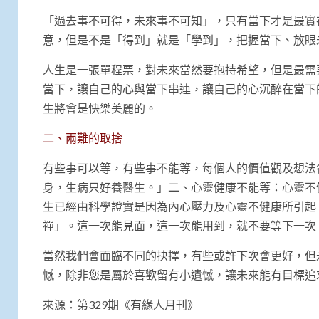
「過去事不可得，未來事不可知」，只有當下才是最實
意，但是不是「得到」就是「學到」，把握當下、放眼
人生是一張單程票，對未來當然要抱持希望，但是最需
當下，讓自己的心與當下串連，讓自己的心沉醉在當下
生將會是快樂美麗的。
二、兩難的取捨
有些事可以等，有些事不能等，每個人的價值觀及想法
身，生病只好養醫生。」二、心靈健康不能等：心靈不
生已經由科學證實是因為內心壓力及心靈不健康所引起
禪」。這一次能見面，這一次能用到，就不要等下一次
當然我們會面臨不同的抉擇，有些或許下次會更好，但
憾，除非您是屬於喜歡留有小遺憾，讓未來能有目標追
來源：第329期《有緣人月刊》