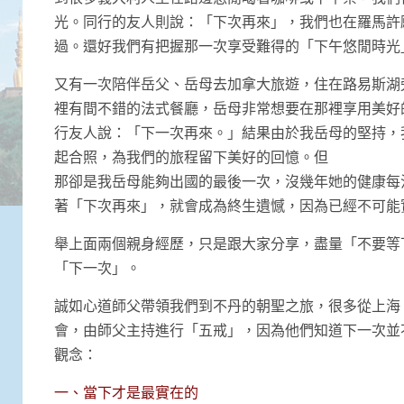
光。同行的友人則說：「下次再來」，我們也在羅馬許
過。還好我們有把握那一次享受難得的「下午悠閒時光
又有一次陪伴岳父、岳母去加拿大旅遊，住在路易斯湖旁
裡有間不錯的法式餐廳，岳母非常想要在那裡享用美好的
行友人說：「下一次再來。」結果由於我岳母的堅持，我
起合照，為我們的旅程留下美好的回憶。但
那卻是我岳母能夠出國的最後一次，沒幾年她的健康每
著「下次再來」，就會成為終生遺憾，因為已經不可能
舉上面兩個親身經歷，只是跟大家分享，盡量「不要等
「下一次」。
誠如心道師父帶領我們到不丹的朝聖之旅，很多從上海
會，由師父主持進行「五戒」，因為他們知道下一次並
觀念：
一、當下才是最實在的