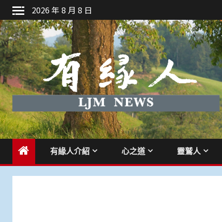
Skip
2026 年 8 月 8 日
to
content
有緣人介紹
心之道
靈鷲人