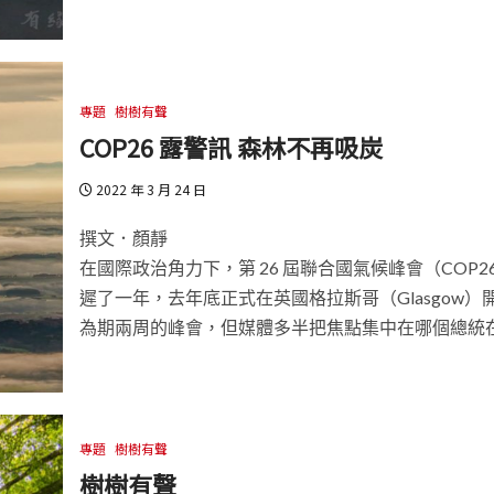
專題
樹樹有聲
COP26 露警訊 森林不再吸炭
2022 年 3 月 24 日
撰文．顏靜
在國際政治角力下，第 26 屆聯合國氣候峰會（COP2
遲了一年，去年底正式在英國格拉斯哥（Glasgow）
為期兩周的峰會，但媒體多半把焦點集中在哪個總統
專題
樹樹有聲
樹樹有聲