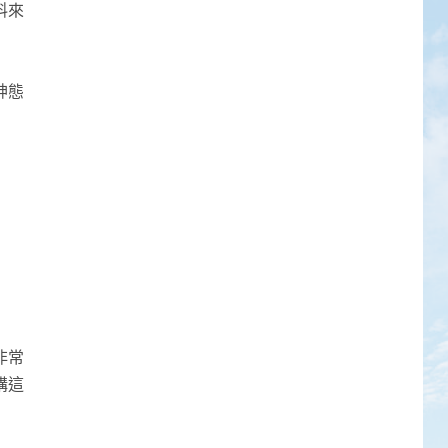
料來
神態
非常
講這