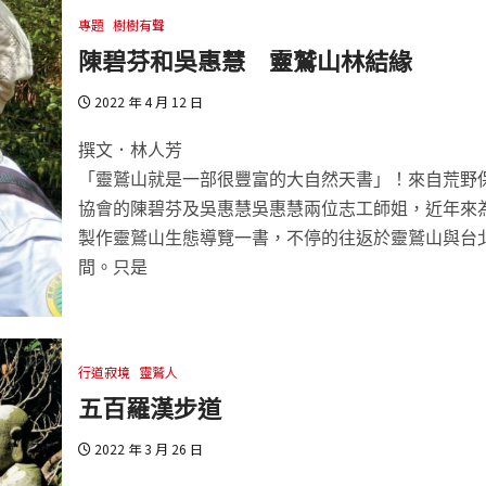
專題
樹樹有聲
陳碧芬和吳惠慧 靈鷲山林結緣
2022 年 4 月 12 日
撰文．林人芳
「靈鷲山就是一部很豐富的大自然天書」！來自荒野
協會的陳碧芬及吳惠慧吳惠慧兩位志工師姐，近年來
製作靈鷲山生態導覽一書，不停的往返於靈鷲山與台
間。只是
行道寂境
靈鷲人
五百羅漢步道
2022 年 3 月 26 日