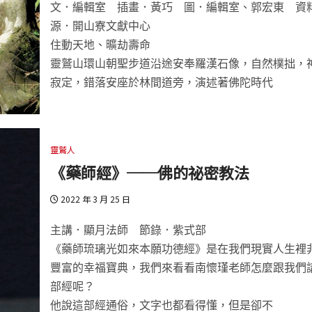
文．編輯室 插畫．黃巧 圖．編輯室、郭宏東 資
源．開山寮文獻中心
住動天地、曠劫壽命
靈鷲山環山朝聖步道沿途安奉羅漢石像，自然樸拙，
寂定，錯落安座於林間道旁，演述著佛陀時代
靈鷲人
《藥師經》──佛的祕密教法
2022 年 3 月 25 日
主講．顯月法師 節錄．紫式部
《藥師琉璃光如來本願功德經》是在我們現實人生裡
豐富的幸福寶典，我們來看看南懷瑾老師怎麼跟我們
部經呢？
他說這部經通俗，文字也都看得懂，但是卻不