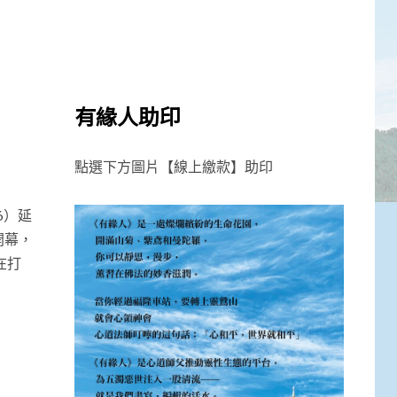
有緣人助印
點選下方圖片【線上繳款】助印
6）延
開幕，
在打