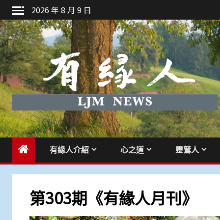
Skip
2026 年 8 月 9 日
to
content
有緣人介紹
心之道
靈鷲人
第303期《有緣人月刊》