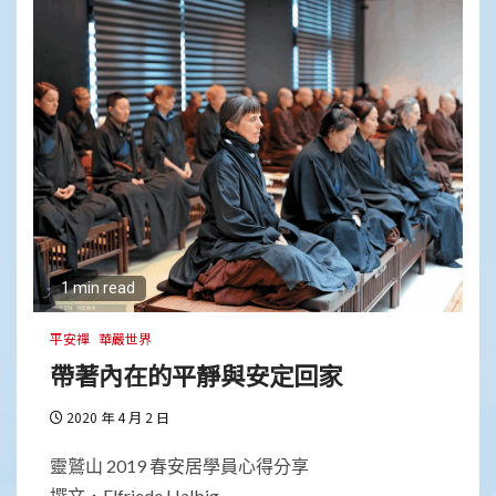
1 min read
平安禪
華嚴世界
帶著內在的平靜與安定回家
2020 年 4 月 2 日
靈鷲山 2019 春安居學員心得分享
撰文．Elfriede Halbig