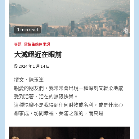
1 min read
專題
靈性生態這堂課
大滅絕近在眼前
2024 年 1 月 14 日
撰文．陳玉峯
親愛的朋友們，我常常會出現一種深刻又輕柔地感
受到活著、活在的無限快樂。
這種快樂不是我得到任何財物或名利，或是什麼心
想事成，坊間幸福、美滿之類的，而只是