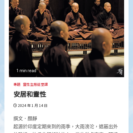
1 min read
專題
靈性生態這堂課
安居和靈性
2024 年 1 月 14 日
撰文．顏靜
起源於印度定期來到的雨季，大雨滂沱，遮蔽出外