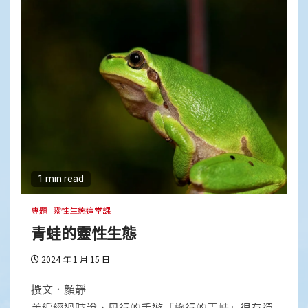
1 min read
專題
靈性生態這堂課
青蛙的靈性生態
2024 年 1 月 15 日
撰文．顏靜
美編經過時說，風行的手遊「旅行的青蛙」很有禪