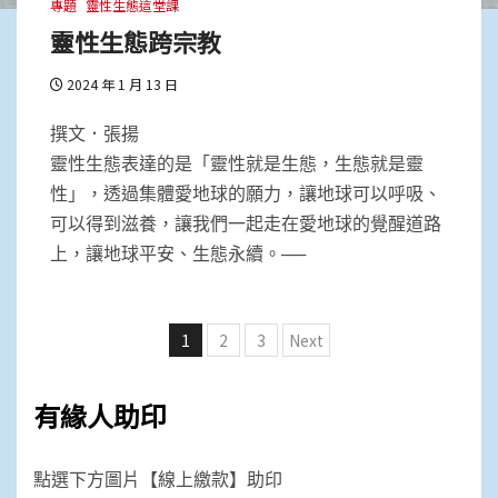
專題
靈性生態這堂課
靈性生態跨宗教
2024 年 1 月 13 日
撰文．張揚
靈性生態表達的是「靈性就是生態，生態就是靈
性」，透過集體愛地球的願力，讓地球可以呼吸、
可以得到滋養，讓我們一起走在愛地球的覺醒道路
上，讓地球平安、生態永續。──
文
1
2
3
Next
章
分
有緣人助印
頁
點選下方圖片【線上繳款】助印