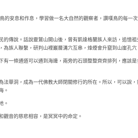
動鳥的安息和作息，學習做一名大自然的觀察者，讚嘆鳥的每一次
民的傳說。話說靈鷲山開山後，曾有凱達格蘭族人來訪，追憶祖
，為族人聯繫，研判山裡巖層溝穴互串，烽煙會升竄到山崖孔穴
下有一條通道可以通到海邊，兩旁的石頭整整齊齊排列，應該是
為法華洞，成為一代佛教大師閉關修行的所在。所以，可以說，
海。
地。
和觀音的慈悲相容，是冥冥中的命定。