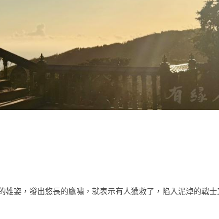
t
的雄姿，發出悠長的鷹嘯，就表示有人獲救了，陷入泥淖的戰士