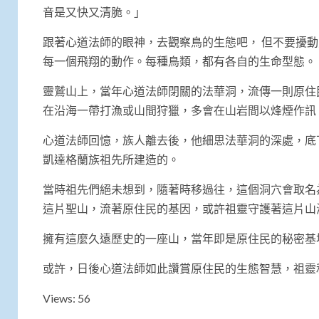
音是又快又清脆。」
跟著心道法師的眼神，去觀察鳥的生態吧， 但不要擾
每一個飛翔的動作。每種鳥類，都有各自的生命型態。
靈鷲山上，當年心道法師閉關的法華洞，流傳一則原住
在沿海一帶打漁或山間狩獵，多會在山岩間以烽煙作訊
心道法師回憶，族人離去後，他細思法華洞的深處，底
凱達格蘭族祖先所建造的。
當時祖先們絕未想到，隨著時移過往，這個洞穴會取名
這片聖山，流著原住民的基因，或許祖靈守護著這片山
擁有這麼久遠歷史的一座山，當年即是原住民的秘密基
或許，日後心道法師如此讚賞原住民的生態智慧，祖靈
Views: 56