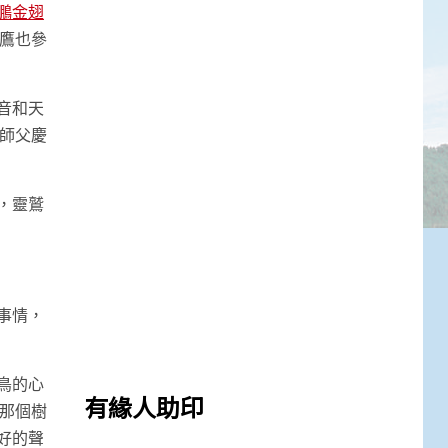
鵬金翅
鷹也參
音和天
師父慶
，靈鷲
事情，
鳥的心
有緣人助印
那個樹
好的聲