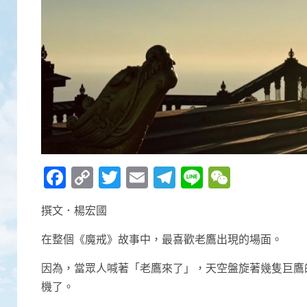
Facebook
Copy
Twitter
Email
Telegram
Line
WeCha
Link
撰文．楊宏國
在整個《魔戒》故事中，最喜歡老鷹出現的場面。
因為，當眾人喊著「老鷹來了」，天空盤旋著幾隻巨鷹
機了。