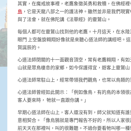
其實，在魔戒故事裡，老鷹象徵英勇和救贖，在佛經裡
鳥
，它是天龍八部之一的護法神。雖然並非是我們現實
與了法會，就在佛陀講《法華經》的靈鷲山。
每個人都可在靈鷲山找到他的老鷹。十月這天，在水陸
眼門 上空盤旋翱翔好像就是來聽心道法師的講經吧。
賀誕辰的。
心道法師閉關的十一面觀音頂空，常有老鷹翱翔，有如
山就是眾鳥棲息的家鄉，如今保護得宜，遊客上靈鷲山
心道法師常駐山上，經常帶領我們觀鳥，也常以鳥類的
心道法師曾經如此開示：「例如像鳥，有的鳥的本領很
客人要來時， 牠就一直跟你講。」
早期心道法師在山上，客人還沒有到，師父就知道有誰
意相契合。「像烏鴉就是專門報告不好的，所以人家很
前天天在那裡叫，叫的很難聽。不過你要看牠叫哪一種