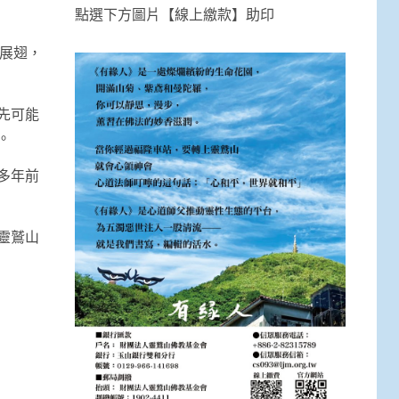
點選下方圖片【線上繳款】助印
展翅，
先可能
。
多年前
靈鷲山