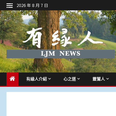
Skip
2026 年 8 月 7 日
to
content
有緣人介紹
心之道
靈鷲人