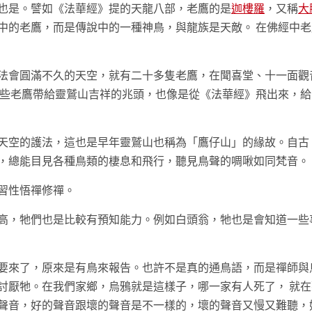
也是。譬如《法華經》提的天龍八部，老鷹的是
迦樓羅
，又稱
大
中的老鷹，而是傳說中的一種神鳥，與龍族是天敵。 在佛經中老
法會圓滿不久的天空，就有二十多隻老鷹，在聞喜堂、十一面觀
這些老鷹帶給靈鷲山吉祥的兆頭，也像是從《法華經》飛出來，給
天空的護法，這也是早年靈鷲山也稱為「鷹仔山」的緣故。自古
，總能目見各種鳥類的棲息和飛行，聽見鳥聲的啁啾如同梵音。
習性悟禪修禪。
高，牠們也是比較有預知能力。例如白頭翁，牠也是會知道一些
要來了，原來是有鳥來報告。也許不是真的通鳥語，而是禪師與
討厭牠。在我們家鄉，烏鴉就是這樣子，哪一家有人死了， 就在
聲音，好的聲音跟壞的聲音是不一樣的，壞的聲音又慢又難聽，