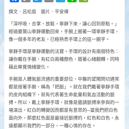
Link
撰文．呂松庭 圖片．平安禪
「深呼吸，合掌，放鬆，寧靜下來，讓心回到原點。」
經過靈鷲山寧靜運動回來，手腕上圈著一環寧靜手環，
像一個多年的老友，已極熟悉手環上的這一圈字。
寧靜手環是寧靜運動的法寶。手環的設計有兩個特色：
讓你戴在手腕，有紅白兩種顏色，隨著心緒翻轉，同時
藉此察覺情緒變化。
手腕是人體氣脈流通的重要部位，中醫的望聞問切通常
都是按著手腕，稱為「把脈」。就在我們戴著寧靜手環
的皮肉組織下，就有代表著生命能量和氣血活動的脈
搏。所以，戴上寧靜手環，就像是邀請脈搏來參與的一
場演出，紅白的轉變因而都是有意思的─當我們把白色
面向外，那麼紅色面是最接近脈搏的，紅色和白色，永
遠都顯示我們的一部分，一種心情的存在。