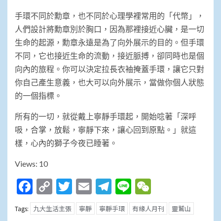
手環不同於勳章，也不同於心理學裡常用的「代幣」，
人們設計將勳章別於胸口，因為那裡接近心臟，是一切
生命的起源，勳章永遠是為了向外展示的目的。但手環
不同，它也接近生命的流動，接近脈搏，卻同時也是個
向內的旅程。你可以決定拉長衣袖掩蓋手環，讓它只對
你自己產生意義，也大可以向外展示，當做你個人狀態
的一個指標。
所有的一切，就從戴上寧靜手環起，開始唸著「深呼
吸，合掌，放鬆，寧靜下來，讓心回到原點。」就這
樣，心內的獅子今夜已睡著。
Views: 10
Facebook
Copy
Twitter
Email
Telegram
Line
WeChat
Link
九大生活主張
寧靜
寧靜手環
有緣人月刊
靈鷲山
Tags: