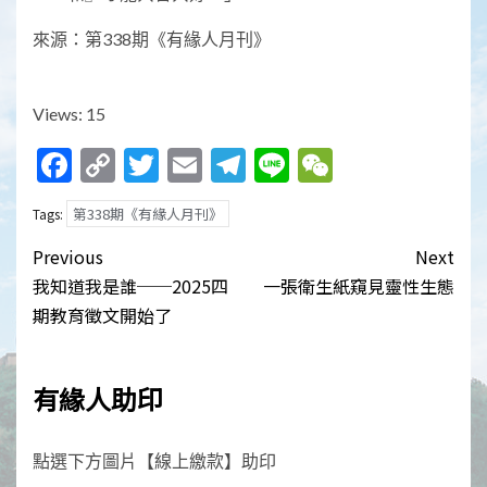
來源：第338期《有緣人月刊》
Views: 15
Facebook
Copy
Twitter
Email
Telegram
Line
WeChat
Link
第338期《有緣人月刊》
Tags:
Post
Previous
Next
navigation
我知道我是誰──2025四
一張衛生紙窺見靈性生態
期教育徵文開始了
有緣人助印
點選下方圖片【線上繳款】助印