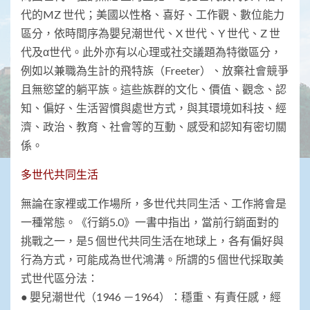
代的MZ 世代；美國以性格、喜好、工作觀、數位能力
區分，依時間序為嬰兒潮世代、X 世代、Y 世代、Z 世
代及α世代。此外亦有以心理或社交議題為特徵區分，
例如以兼職為生計的飛特族（Freeter）、放棄社會競爭
且無慾望的躺平族。這些族群的文化、價值、觀念、認
知、偏好、生活習慣與處世方式，與其環境如科技、經
濟、政治、教育、社會等的互動、感受和認知有密切關
係。
多世代共同生活
無論在家裡或工作場所，多世代共同生活、工作將會是
一種常態。《行銷5.0》一書中指出，當前行銷面對的
挑戰之一，是5 個世代共同生活在地球上，各有偏好與
行為方式，可能成為世代鴻溝。所謂的5 個世代採取美
式世代區分法：
● 嬰兒潮世代（1946 －1964）：穩重、有責任感，經