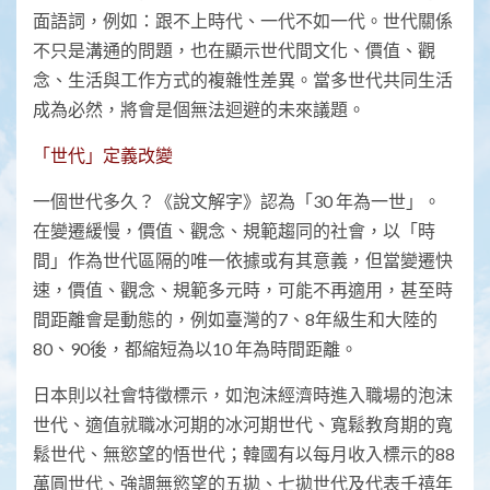
面語詞，例如：跟不上時代、一代不如一代。世代關係
不只是溝通的問題，也在顯示世代間文化、價值、觀
念、生活與工作方式的複雜性差異。當多世代共同生活
成為必然，將會是個無法迴避的未來議題。
「世代」定義改變
一個世代多久？《說文解字》認為「30 年為一世」。
在變遷緩慢，價值、觀念、規範趨同的社會，以「時
間」作為世代區隔的唯一依據或有其意義，但當變遷快
速，價值、觀念、規範多元時，可能不再適用，甚至時
間距離會是動態的，例如臺灣的7、8年級生和大陸的
80、90後，都縮短為以10 年為時間距離。
日本則以社會特徵標示，如泡沫經濟時進入職場的泡沫
世代、適值就職冰河期的冰河期世代、寬鬆教育期的寬
鬆世代、無慾望的悟世代；韓國有以每月收入標示的88
萬圓世代、強調無慾望的五拋、七拋世代及代表千禧年