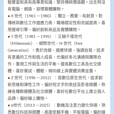
驗豐富和具有高專業知識，堅持傳統價值觀。出生時沒
有電腦、網路，習慣實體購物。
● X 世代（1965 －1980）：獨立、務實、有創意。對
傳統與數位工作適應力高，職場穩定性和忠誠度高。喜
用搜尋引擎、偏好創新商品及實體購物。
● Y 世代（1981 －1995）：又稱千禧世代
（Millennials）、網際世代、N 世代（Net
Generation）。勇於改變、適應快速、強調自我，追求
有意義的工作和個人成長，也偏好多元溝通與團隊合
作，重視工作與生活的平衡。擅長數位工具及社交媒
體，喜好嘗試、體驗，傾向線上與實體消費並重。
● Z 世代（1996 －2012）：是數位原生世代，追求創
新思維和彈性工作，偏好短文字的表述及影音媒體，熟
練各種軟硬體及社交媒體，喜好在數位平台上建立個人
品牌。偏好線上購物。
● α世代（2013 －2025）：動機及注意力變化快速，熟
悉數位科技與媒體，高度依賴手機、平板電腦。偏好線