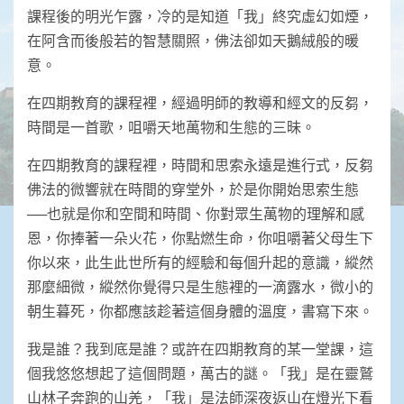
課程後的明光乍露，冷的是知道「我」終究虛幻如煙，
在阿含而後般若的智慧關照，佛法卻如天鵝絨般的暖
意。
在四期教育的課程裡，經過明師的教導和經文的反芻，
時間是一首歌，咀嚼天地萬物和生態的三昧。
在四期教育的課程裡，時間和思索永遠是進行式，反芻
佛法的微響就在時間的穿堂外，於是你開始思索生態
──也就是你和空間和時間、你對眾生萬物的理解和感
恩，你捧著一朵火花，你點燃生命，你咀嚼著父母生下
你以來，此生此世所有的經驗和每個升起的意識，縱然
那麼細微，縱然你覺得只是生態裡的一滴露水，微小的
朝生暮死，你都應該趁著這個身體的溫度，書寫下來。
我是誰？我到底是誰？或許在四期教育的某一堂課，這
個我悠悠想起了這個問題，萬古的謎。「我」是在靈鷲
山林子奔跑的山羌，「我」是法師深夜返山在燈光下看