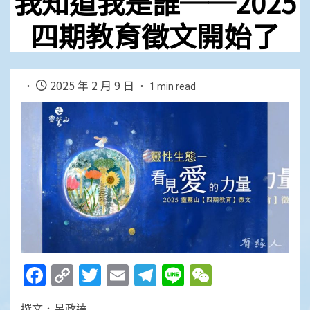
我知道我是誰──2025
四期教育徵文開始了
2025 年 2 月 9 日
1 min read
Facebook
Copy
Twitter
Email
Telegram
Line
WeChat
Link
撰文．呂政達