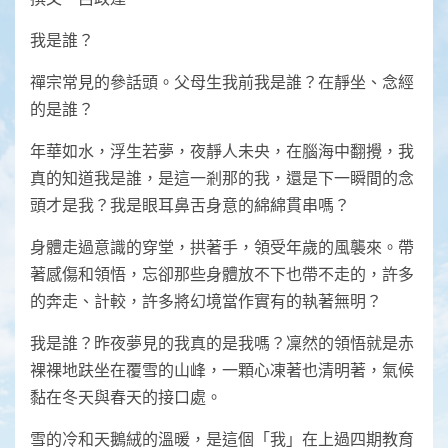
我是誰？
禪宗常見的參話頭。父母生我前我是誰？在靜坐、念經
的是誰？
年華如水，浮生若夢，夜靜人未央，在腦海中翻攪，我
真的知道我是誰，是這一剎那的我，還是下一瞬間的念
頭才是我？我是眼耳鼻舌身意的綿綿貫串嗎？
身體走過意識的穿堂，拱著手，領受年歲的風襲來。帶
著感傷和領悟，忘卻那些身體放不下也帶不走的，許多
的奔走、計較，許多將幻境當作實有的執著無明？
我是誰？昨夜夢見的我真的是我嗎？凜然的領悟就是赤
裸裸地趺坐在覆雪的山峰，一顆心凍著也清明著，氣候
黏在冬天與春天的接口處。
雪的冷和天鵝絨的溫暖，是這個「我」在上過四期教育