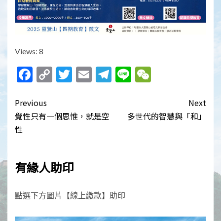
Views: 8
Facebook
Copy
Twitter
Email
Telegram
Line
WeChat
Link
Post
Previous
Next
navigation
覺性只有一個思惟，就是空
多世代的智慧與「和」
性
有緣人助印
點選下方圖片【線上繳款】助印