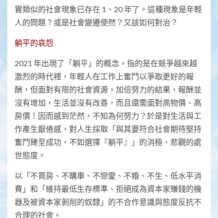
實類似的社會現象已存在 1、20 年了。這種現象是年輕
人的問題？或是社會變遷使然？又該如何對治？
躺平的哀怨
2021 年出現了「躺平」的概念，指的是在競爭越來越
激烈的時代裡，年輕人在工作上奮鬥以爭取更好的報
酬，但面對有限的社會資源，加倍努力的結果，報酬並
沒有增加，生活並沒有改善，而且還需面對高物價、高
房價！因而感到茫然，不知為何努力？於是對生活與工
作產生厭倦感，對人生採取「與其要符合社會期待堅持
奮鬥臻至成功，不如選擇『躺平』」的消極、悲觀的處
世態度。
以「不買房、不購車、不戀愛、不婚、不生、低水平消
費」和「維持最低生存標準、拒絕成為資本家賺錢的機
器及被資本家剝削的奴隸」的不合作意識與態度反抗不
合理的社會。