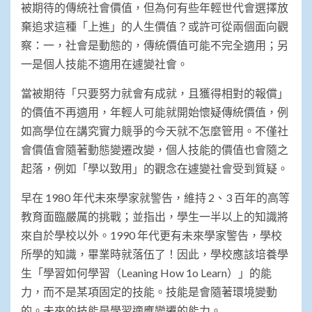
被期待的傳統社會價值，但為何有些年輕世代會選擇放
棄追求這種「上進」的人生價值？或許可從兩個面向觀
察：一，社會是動態的，傳統價值可能不完全適用；另
一是個人技能不適用在遽變社會。
當被期待「只要努力就會有成就，且獲得相對的報償」
的價值不再適用，年輕人可能就開始懷疑傳統價值，例
如高學位在講究實力競爭的今天就不怎麼管用。不僅社
會價值會隨著動態變遷改變，個人技能的價值也會隨之
起落，例如「學以致用」的觀念在遽變社會受到質疑。
早在 1980 年代未來學家就警告，維持 2、3 百年的高等
教育面臨嚴厲的挑戰；並指出，學生一半以上的知識將
來自於學校以外。1990 年代更有未來學家警告，學校
所學的知識，畢業時就落伍了！因此，學校應該培養學
生「學習如何學習（Leaning How 1o Learn）」的能
力，而不是某項固定的技能。技能是會隨著環境變動
的。未來的技能是學習適應變遷的能力。