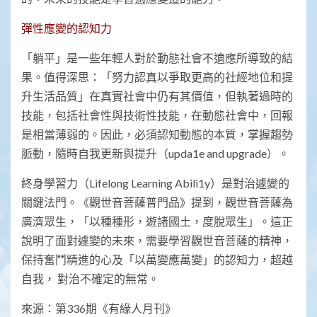
彈性應變的認知力
「躺平」是一些年輕人對於動態社會不適應所導致的結
果。值得深思：「努力認真以爭取更高的社經地位和提
升生活品質」在真實社會中仍有其價值，但執著過時的
技能，包括社會性與技術性技能，在動態社會中，回報
是相當薄弱的。因此，必須認知動態的本質，掌握趨勢
脈動，隨時自我更新與提升（upda1e and upgrade）。
終身學習力（Lifelong Learning Abili1y）是對治遽變的
關鍵法門。《觀世音菩薩普門品》提到，觀世音菩薩為
廣濟眾生，「以種種形，遊諸國土，度脫眾生」。這正
說明了面對遽變的未來，需要學習觀世音菩薩的精神，
保持奮鬥精進的心及「以萬變應萬變」的認知力，超越
自我， 對治不確定的無常。
來源：第336期《有緣人月刊》