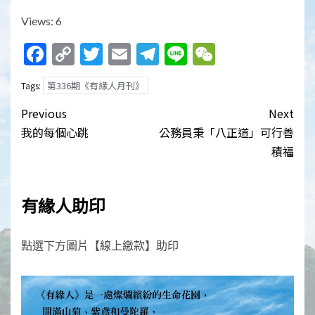
Views: 6
Facebook
Copy
Twitter
Email
Telegram
Line
WeChat
Link
第336期《有緣人月刊》
Tags:
Post
Previous
Next
navigation
我的每個心跳
公務員秉「八正道」可行善
積福
有緣人助印
點選下方圖片【線上繳款】助印