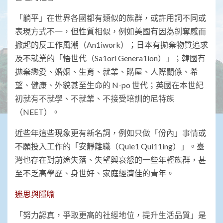
「躺平」在世界各國都有類似的族群，或許用詞不同或
表現方式不一，但性質相似，例如美國有因為剝奪感而
掀起的反工作風潮（An1iwork）；日本有拋棄物質追求
及不就業的「悟世代（Sa1ori Genera1ion）」；韓國有
拋棄戀愛、婚姻、生育、就業、購屋、人際關係、希
望、健康、外貌甚至生命的 N-po 世代；英國在本世紀
初就有不就學、不就業、不接受培訓的尼特族
（NEET）。
近些年這些現象更有新名詞，例如只做「份內」事情或
不願投入工作的「安靜離職（Quie1 Qui11ing）」。臺
灣也存在對前途失落、失望與哀怨的一些年輕族群，甚
至不乏高學歷、身世好、家庭經濟佳的青年。
迷思與隱喻
「努力認真，爭取更高的社經地位，提升生活品質」是