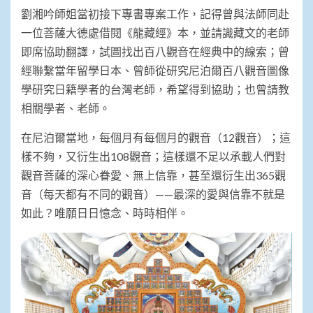
劉湘吟師姐當初接下專書專案工作，記得曾與法師同赴
一位菩薩大德處借閱《龍藏經》本，並請識藏文的老師
即席協助翻譯，試圖找出百八觀音在經典中的線索；曾
經聯繫當年留學日本、曾師從研究尼泊爾百八觀音圖像
學研究日籍學者的台灣老師，希望得到協助；也曾請教
相關學者、老師。
在尼泊爾當地，每個月有每個月的觀音（12觀音）；這
樣不夠，又衍生出108觀音；這樣還不足以承載人們對
觀音菩薩的深心眷愛、無上信靠，甚至還衍生出365觀
音（每天都有不同的觀音）——最深的愛與信靠不就是
如此？唯願日日憶念、時時相伴。