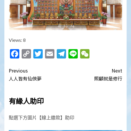
Views: 8
Facebook
Copy
Twitter
Email
Telegram
Line
WeChat
Link
Post
Previous
Next
navigation
人人皆有仙俠夢
照顧就是修行
有緣人助印
點選下方圖片【線上繳款】助印