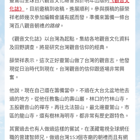
靈鷲山全球百八觀音文化總會預計明年出版的
《觀音文
化誌》
，目前邀稿到收稿，進展順利。參與撰稿的薛榮
祥老師幾次參加編輯會議有感而發，準備來籌備一條台
灣百八觀音朝禮
的路線
。
《觀音文化誌》以台灣為起點，集結各地觀音文化資料
及田野調查，將是研究台灣觀音信仰的經典。
薛榮祥表示，這次正好靈鷲山做了台灣的觀音志，他發
現從日治時代到現在，台灣觀音的信仰跟道場非常興
奮。
他說，現在自己還在籌備當中，不過在大台北盆地他去
過的地方，從他任教龜山的壽山巖，林口的竹林山寺，
五股觀音山的禪寺，再往北法鼓山，最北邊靈鷲山，市
區的龍山寺，還有樹林海明寺，都非常有歷史跟特色。
其實過去也有人做過這樣的嘗試，在漢藏電視全球網任
職的曾建智師兄，做過台灣153個寺廟的朝禮而且有網