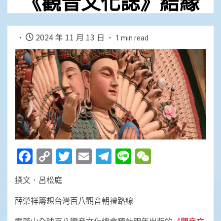
《觀音文化誌》結緣
2024 年 11 月 13 日
1 min read
Facebook
Copy
Twitter
Email
Telegram
Line
WeChat
Link
撰文．呂松庭
薛榮祥籌想台灣百八觀音朝禮路線