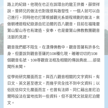
路上的紀錄。他現在也正在說環台的龍王供養，薛榮祥
說，曾師兄的做法也對我很有啟發性，一個人就可以自
己進行。同時他也打算根據觀光系遊程規劃的做法，來
做朝禮遊程紀錄源自尼泊爾的百八觀音，目前在福隆靈
鷲山聖山寺也有建造、安奉，也是靈鷲山佛教教團觀音
法脈的見證。
觀音我們都不陌生，在漢傳佛教中，觀音菩薩有許多化
身，但要說到觀音菩薩的108種化現，確確切切的108
個觀音名號、108尊觀音法相及相關的傳說典故……卻是
聞所未聞。
從學術研究層面而言，與百八觀音相關的文字資料，有
日文、英文甚至德文，而幾乎完全找不到中文資料；以
俗民信仰文化層面而言，也曾有法師、同仁藉出差尼泊
爾時設法在當地找到一些資料，但不是梵文就是尼泊爾
文。