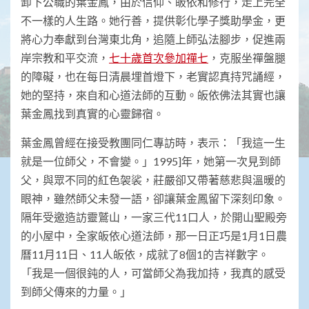
卸下公職的葉金鳳，由於信仰、皈依和修行，走上完全
不一樣的人生路。她行善，提供彰化學子獎助學金，更
將心力奉獻到台灣東北角，追隨上師弘法腳步，促進兩
岸宗教和平交流，
七十歲首次參加禪七
，克服坐禪盤腿
的障礙，也在每日清晨埋首燈下，老實認真持咒誦經，
她的堅持，來自和心道法師的互動。皈依佛法其實也讓
葉金鳳找到真實的心靈歸宿。
葉金鳳曾經在接受教團同仁專訪時，表示：「我這一生
就是一位師父，不會變。」1995]年，她第一次見到師
父，與眾不同的紅色袈裟，莊嚴卻又帶著慈悲與溫暖的
眼神，雖然師父未發一語，卻讓葉金鳳留下深刻印象。
隔年受邀造訪靈鷲山，一家三代11口人，於開山聖殿旁
的小屋中，全家皈依心道法師，那一日正巧是1月1日農
曆11月11日、11人皈依，成就了8個1的吉祥數字。
「我是一個很鈍的人，可當師父為我加持，我真的感受
到師父傳來的力量。」