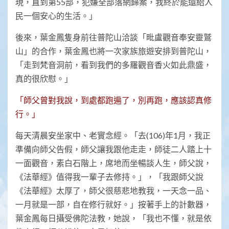
現，直到第55部，犯嫌全部落網歸案，我終於能還給人
民一個安心的生活。」
後來，葉金鳳隻身前往普陀山洽談「毗盧觀音奉安靈鷲
山」的合作，葉金鳳也將一次家族旅遊安排到普陀山，
「走到梵音洞前，看到我們的多羅觀音香火如此鼎盛，
真的很欣慰。」
「師父曾對我說，到處都跑遍了，別再跑，應該認真修
行。」
每天清晨安坐家中、老實念經。「去(106)年1月，我正
準備向師父告假，師父讓我跟他走走，師徒二人踏上十
一面觀音，素白石階上，席地而坐暢談人生，師父說，
《法華經》值得我一輩子去修持。」，「我跟師父說
《法華經》太厚了，師父很慈悲地教我，一天念一品、
一月就是一部，自在修行就好。」按著手上的計數器，
葉金鳳每日攝受佛陀法教，她說，「我也不懂，就是依