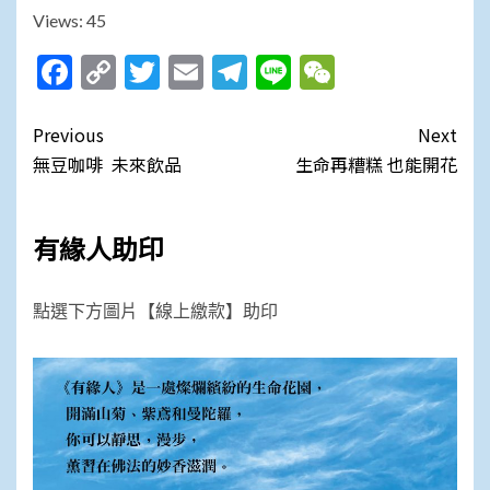
Views: 45
Facebook
Copy
Twitter
Email
Telegram
Line
WeChat
Link
Post
Previous
Next
navigation
無豆咖啡 未來飲品
生命再糟糕 也能開花
有緣人助印
點選下方圖片【線上繳款】助印