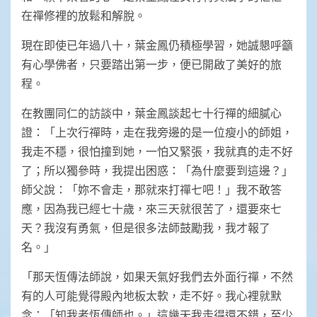
在禪修裡的放鬆和解脫。
現在即使已年過八十，葉金鳳仍積極學習，她誠懇呼籲
有心學佛者，只要踏出第一步，便已開啟了美好的旅
程。
在教團同仁的訪談中，葉金鳳談起七十行禪的細膩心
證：「上次行禪時，走在我旁邊的是一位瘦小的師姐，
我走不穩，很怕撞到她，一怕又緊張，我就真的走不好
了；所以獨參時，我提出困惑：「為什麼要到這邊？」
師父說：「妳不會走，那就來打禪七吧！」我不敢答
應，因為我已經七十歲，來三天就很苦了，還要來七
天？我沒有勇氣，但是很多法師鼓勵我，我才報了
名。」
「那天恆傳法師說，如果天氣好我們去外面行禪，不然
有的人可能覺得殿內地板太軟，走不好。我心裡就默
念：「知我者恆傳師也。」這幾天我走得還不錯，至少