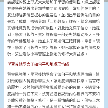
該課程的線上形式大大增加了學習的便利性，線上課程
方便學在她首次參加華嚴閉關法會時，當年仍在世的了
意法師強調發菩提心的重要性，並指出學習佛法的目的
是為了成佛。通過參加「四期教育」課程，葉金鳳開始
真切地感受到成佛的可能性，對此她充滿了信心，她提
到，學習《皈依三寶》課程這一部分對她幫助極大。多
年的學佛經驗中，她並未了解如何正確拜佛、拿香。現
在，學習了《皈依三寶》課程，她已掌握正確的拜佛姿
勢，這些看似小事實際上對她的修行大有益處。
學習後她學會了如何平和地處理情緒
葉金鳳強調，學習後她學會了如何平和地處理情緒，這
對她的個人轉變影響巨大，讓她感到非常快樂。當官時
的壓力，必然曾經讓葉金鳳感覺身心的疲倦，不過責任
感讓她一肩扛下來，沒有管道敘說她內心世界的不安和
身體累積的情緒。修行，是一種情緒的出口，保持正念
和一顆不染著的心，是葉金鳳在女行特質賦予的框框，