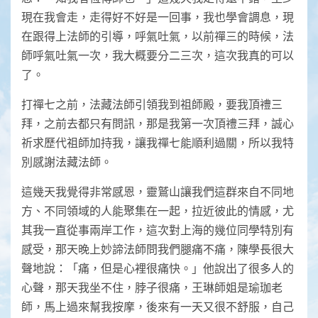
現在我會走，走得好不好是一回事，我也學會調息，現
在跟得上法師的引導，呼氣吐氣，以前禪三的時候，法
師呼氣吐氣一次，我大概要分二三次，這次我真的可以
了。
打禪七之前，法藏法師引領我到祖師殿，要我頂禮三
拜，之前去都只有問訊，那是我第一次頂禮三拜，誠心
祈求歷代祖師加持我，讓我禪七能順利過關，所以我特
別感謝法藏法師。
這幾天我覺得非常感恩，靈鷲山讓我們這群來自不同地
方、不同領域的人能聚集在一起，拉近彼此的情感，尤
其我一直從事兩岸工作，這次對上海的幾位同學特別有
感受，那天晚上妙諦法師問我們腿痛不痛，陳學長很大
聲地說：「痛，但是心裡很痛快。」他說出了很多人的
心聲，那天我坐不住，脖子很痛，王琳師姐是瑜珈老
師，馬上過來幫我按摩，後來有一天又很不舒服，自己