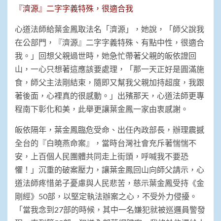
『濟源』二字字義特殊，很適合我
心道法師給葉金鳳取法名「濟源」，她說，「師父說我
在公部門，『濟源』二字字義特殊、有點中性，很適合
我。」回想父親過世時，她急忙帶著父親的皈依證回
山，一心只想著這應該要處理，「那一天正好是圓滿施
食，師父主法剛結束，隨即又幫我父親加持超度，我跟
著後面，心裡真的很感動。」出殯那天，心道法師更專
程南下彰化和美，此舉更讓葉金鳳一家由衷感謝。
皈依隔年，葉金鳳臨危受命、出任內政部長，辦理震撼
全台的『白曉燕命案』，當時台灣社會充斥著惴惴不
安，上百個人民團體共同走上街頭，呼喊我不要恐
懼！」沉重的破案壓力，讓葉金鳳回山向師父請示，心
道法師疼惜弟子憂慮與人民悲苦，慈示葉金鳳受持《金
剛經》50部，以堅定執法辦案之心，不受外力侵擾。
「當我念到27部的時候，其中一名嫌犯就被巡邏員警發