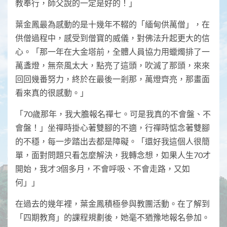
教奉行，師父說的一定是好的！」
葉金鳳最為感動的是十幾年不輟的「緬甸供萬僧」，在
供僧過程中，感受到僧寶的威儀，對佛法升起更大的信
心。「那一年在大金塔前，全體人員協力用蠟燭排了一
萬盞燈，無奈風太大，點亮了這頭，吹滅了那頭，來來
回回幾番努力，終於在最後一剎那，萬燈齊亮，那畫面
看來真的很感動。」
「70歲那年，我大膽報名禪七。可是我真的不會盤、不
會盤！」坐禪時掛心著雙腳的不適，行禪時惦念著雙腳
的不穩，每一步踏出去都是障礙。「還好我這個人很簡
單，面對問題只看怎麼解決，我轉念想，如果人生70才
開始，我才3個多月，不會呼吸、不會走路，又如
何」」
在過去的幾年裡，葉金鳳積極參與教團活動。在了解到
「四期教育」的課程規劃後，她毫不猶豫地報名參加。