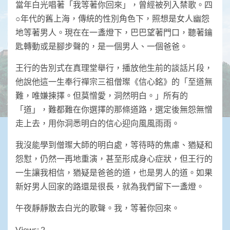
當年白光唱著「我等著你回來」，曾經被列入禁歌。四
○年代的舊上海，傳統的性別角色下，照想是女人幽怨
地等著男人。現在在一盞燈下，巴巴望著門口，聽著鑰
匙轉動或是腳步聲的，是一個男人、一個爸爸。
王行的告別式在真理堂舉行，播放他生前的談話片段，
他說他這一生奉行禪宗三祖僧璨《信心銘》的「至道無
難，唯嫌揀擇。但莫憎愛，洞然明白。」所有的
「道」，難都難在你選擇的那條道路，選定後無怨無憎
走上去，用你洞悉明白的信心迎向風風雨雨。
我沒能學到僧璨大師的明白處，等待時的焦慮、猶疑和
怨懟，仍然一再地重演，甚至形成身心症狀，但王行的
一生讓我相信，猶疑是爸爸的道，也是男人的道。如果
新好男人回家的路還是很長，就為我們留下一盞燈。
午夜靜靜散去白光的歌聲。我，等著你回來。
Views: 2