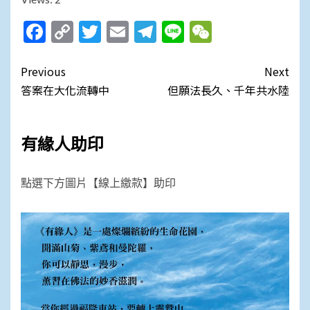
Facebook
Copy
Twitter
Email
Telegram
Line
WeChat
Link
Post
Previous
Next
navigation
答案在大化流轉中
但願法長久、千年共水陸
有緣人助印
點選下方圖片【線上繳款】助印