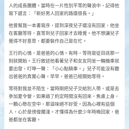
人的成長團體。當時在一片性別平等的聲浪中，記得他
寫下感言：「新好男人回家的路還很長。」
他曾幫我一本書寫序，提到深夜兒子還沒有回家，他坐
在客廳等待，直等到兒子回家才去睡覺。他不想讓兒子
覺得不好意思，都要裝作自己是在忙。
王行的心情，是爸爸的心情。有時，等待是從目送那一
刻就開始。王行敘述他看著兒子和女友同坐一輛機車就
要出發，叮嚀一聲：「小心點騎車。」兒子可能沒有聽
出爸爸的真實心聲，早早，爸爸已經開始等待。
等待對我並不陌生，當時剛把兒子交給別人帶，或是去
參加夏令營，如果過了約定時間沒有回來，焦慮上身，
一顆心懸在空中，那滋味絕不好受。因為心裡有這個
人，心於是徬徨擱淺。才懂得為什麼少年時晚回家，爸
爸都坐在客廳。