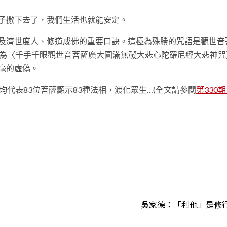
子撒下去了，我們生活也就能安定。
及濟世度人、修道成佛的重要口訣。這極為殊勝的咒語是觀世音
名為〈千手千眼觀世音菩薩廣大圓滿無礙大悲心陀羅尼經大悲神咒
毫的虛偽。
代表83位菩薩顯示83種法相，渡化眾生…(全文請參閱
第330
t
吳家德：「利他」是修