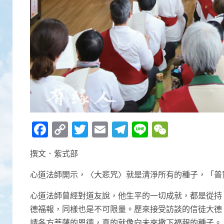
Facebook
Copy
Twitter
Email
Telegram
Line
WeCha
Link
撰文．紫式部
心道法師開示，〈大悲咒〉就是清淨所有的種子，「普
心道法師曾經對道友說，他生平的一切成就，都是從持
德福報，同樣也是不可限量。歷來接受訪談的信徒大德
請各方菩薩的恩德，真的就像向未來撒下福報的種子。