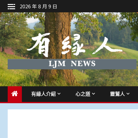
Skip
2026 年 8 月 9 日
to
content
有緣人介紹
心之道
靈鷲人