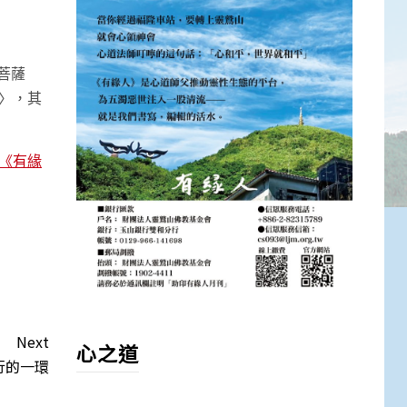
菩薩
〉，其
期《有緣
Next
心之道
行的一環