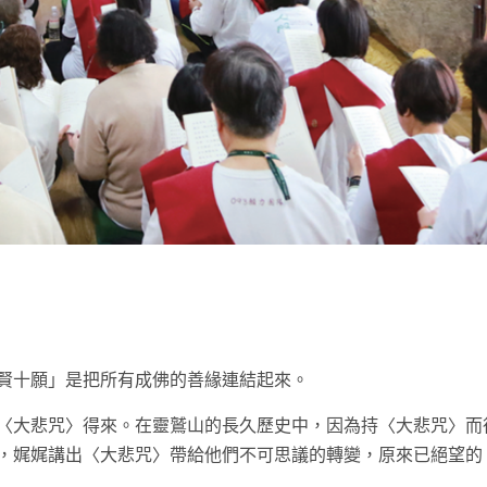
t
賢十願」是把所有成佛的善緣連結起來。
〈大悲咒〉得來。在靈鷲山的長久歷史中，因為持〈大悲咒〉而
，娓娓講出〈大悲咒〉帶給他們不可思議的轉變，原來已絕望的