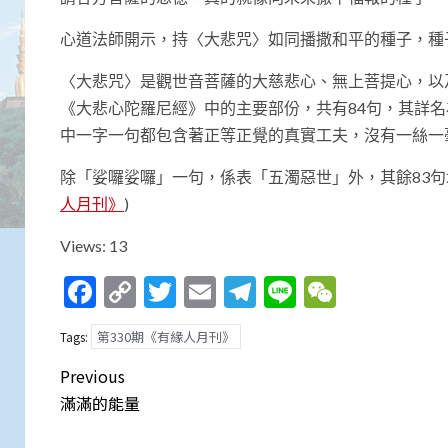
心道法師開示，持〈大悲咒〉如同播撒和平的種子，種
〈大悲咒〉是觀世音菩薩的大慈悲心、無上菩提心，以
《大悲心陀羅尼經》中的主要部份，共有84句，其詳
中一字一句都包含著正等正覺的真實工夫，沒有一絲一
除「娑囉娑囉」一句，係表「五濁惡世」外，其餘83句均
人月刊》
)
Views: 13
Facebook
Copy
Twitter
Email
Telegram
Line
WeCha
Link
第330期《有緣人月刊》
Tags:
Post
Previous
navigation
滿滿的能量