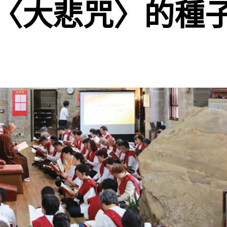
〈大悲咒〉的種