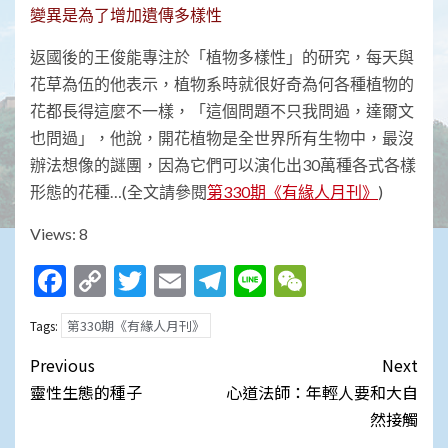
變異是為了增加遺傳多樣性
返國後的王俊能專注於「植物多樣性」的研究，每天與
花草為伍的他表示，植物系時就很好奇為何各種植物的
花都長得這麼不一樣，「這個問題不只我問過，達爾文
也問過」，他說，開花植物是全世界所有生物中，最沒
辦法想像的謎團，因為它們可以演化出30萬種各式各樣
形態的花種…(全文請參閱
第330期《有緣人月刊》
)
Views: 8
Facebook
Copy
Twitter
Email
Telegram
Line
WeChat
Link
第330期《有緣人月刊》
Tags:
Post
Previous
Next
navigation
靈性生態的種子
心道法師：年輕人要和大自
然接觸