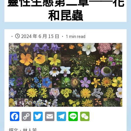
靈性生態第二章──花
和昆蟲
2024 年 6 月 15 日
1 min read
Facebook
Copy
Twitter
Email
Telegram
Line
WeChat
Link
撰文．林人芳