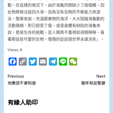
動，在這樣的情況下，由於海龜同側缺少了兩個鰭，因
此牠將無法返回大海，因為沒有足夠的平衡能力來游
泳，簡單來說，充滿廢棄物的海洋，大大阻礙海龜動的
活動路線，對已經受了傷，或是身體有缺陷的海龜來
說，更是生存的挑戰，若人類再不重視就得眼睜睜，看
著那這些可愛的生物，慢慢的從這個世界永遠消失」。
Views: 8
Facebook
Copy
Twitter
Email
Telegram
Line
WeChat
Link
Post
Previous
Next
navigation
他應該不會知道
龍年和反聖嬰
有緣人助印