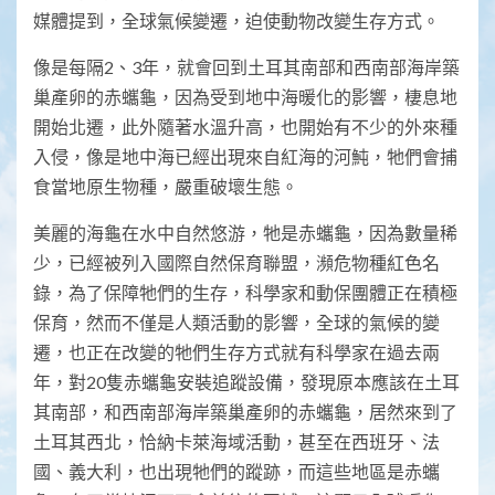
媒體提到，全球氣候變遷，迫使動物改變生存方式。
像是每隔2、3年，就會回到土耳其南部和西南部海岸築
巢產卵的赤蠵龜，因為受到地中海暖化的影響，棲息地
開始北遷，此外隨著水溫升高，也開始有不少的外來種
入侵，像是地中海已經出現來自紅海的河魨，牠們會捕
食當地原生物種，嚴重破壞生態。
美麗的海龜在水中自然悠游，牠是赤蠵龜，因為數量稀
少，已經被列入國際自然保育聯盟，瀕危物種紅色名
錄，為了保障牠們的生存，科學家和動保團體正在積極
保育，然而不僅是人類活動的影響，全球的氣候的變
遷，也正在改變的牠們生存方式就有科學家在過去兩
年，對20隻赤蠵龜安裝追蹤設備，發現原本應該在土耳
其南部，和西南部海岸築巢產卵的赤蠵龜，居然來到了
土耳其西北，恰納卡萊海域活動，甚至在西班牙、法
國、義大利，也出現牠們的蹤跡，而這些地區是赤蠵