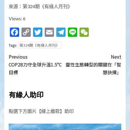
來源：第324期《有緣人月刊》
Views: 6
Facebook
Copy
Twitter
Email
Telegram
Line
WeChat
Link
第324期《有緣人月刊》
Tags:
Post
Previous
Next
navigation
COP28力守全球升溫1.5°C
靈性生態轉型的關鍵在「智
目標
慧抉擇」
有緣人助印
點選下方圖片【線上繳款】助印