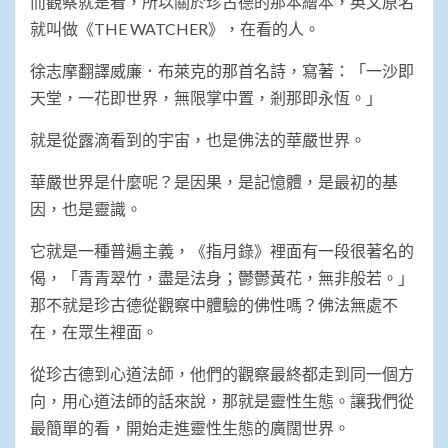
而觀察就是看，所以關於珍古德的那本繪本，英文原名
就叫做《THE WATCHER》，在看的人。
徐志摩翻譯威廉．布萊克的那首名詩，寫著：「一沙即
天堂，一花即世界，無限掌中置，剎那即永恆。」
就是從露滴看到的宇宙，也是佛法的華嚴世界。
華嚴世界是什麼呢？是因果，是記憶體，是最初的基
因，也是靈識。
它就是一種普遍主義，《指月錄》裡面有一段很著名的
偈，「青青翠竹，盡是法身；鬱鬱黃花，無非般若。」
那不就是珍古德從觀察中體驗的佛性嗎？佛法無處不
在，在眾生裡面。
從珍古德到心道法師，他們的觀察最終都走到同一個方
向，用心道法師的話來說，那就是靈性生態。讓我們從
最簡單的看，開始走進靈性生態的廣闊世界。