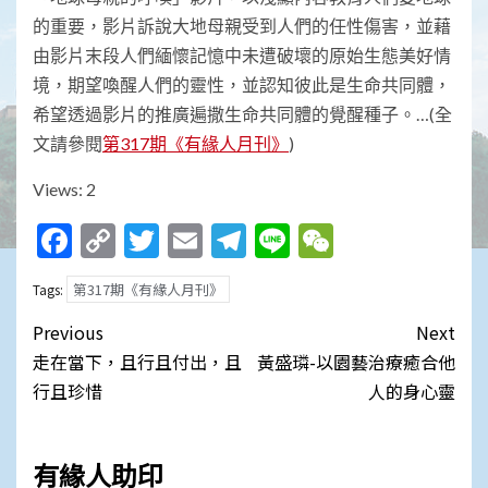
的重要，影片訴說大地母親受到人們的任性傷害，並藉
由影片末段人們緬懷記憶中未遭破壞的原始生態美好情
境，期望喚醒人們的靈性，並認知彼此是生命共同體，
希望透過影片的推廣遍撒生命共同體的覺醒種子。…(全
文請參閱
第317期《有緣人月刊》
)
Views: 2
Facebook
Copy
Twitter
Email
Telegram
Line
WeChat
Link
第317期《有緣人月刊》
Tags:
Post
Previous
Next
navigation
走在當下，且行且付出，且
黃盛璘-以園藝治療癒合他
行且珍惜
人的身心靈
有緣人助印