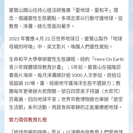
靈鷲山開山住持心道法師推廣「愛地球、愛和平」理
念，倡議靈性生態觀點，多項志業以行動守護地球，從
教育、淨灘、綠化等面向著手。
2022 年響應 4 月 22 日世界地球日，靈鷲山製作「地球
母親的呼喚」中、英文影片，喚醒人們靈性覺知。
生命和平大學舉辦靈性生態課程、紐約「Here On Earth
青少年媒體環保教育計畫」；5年前，靈鷲山在福隆認
養兩片海岸，每月淨灘總計逾 5000 人次參加，撿拾垃
圾超過 10 噸，臺、紐兩地守護海洋生態不遺餘力；教
團每年更舉辦大悲閉關，號召四眾弟子持誦〈大悲咒〉
百萬遍，回向地球平安；世界宗教博物館也舉辦「放空
生活節」系列活動，用蔬食與寧靜的正能量療癒地球。
致力環保教育扎根
「地球母親的呼喚」影片，以淺顯內容教育人們愛地球