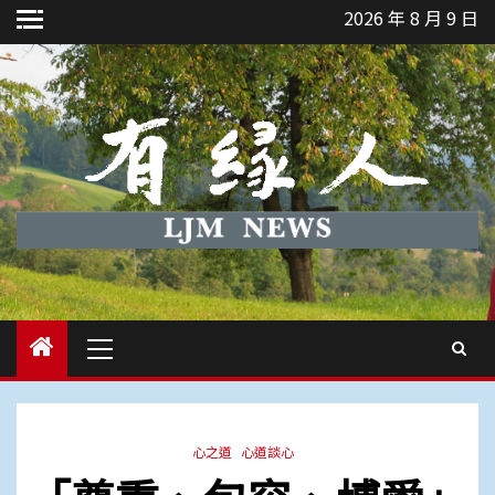
Skip
2026 年 8 月 9 日
to
content
Primary
Menu
心之道
心道談心