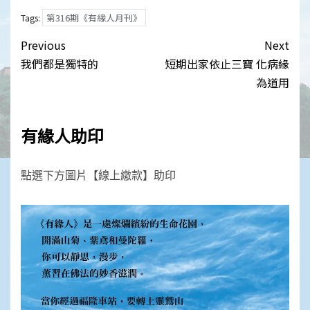
Link
第316期《有緣人月刊》
Tags:
Post
Previous
Next
navigation
我們都是獨特的
短期出家依止三寶 化病緣
為道用
有緣人助印
點選下方圖片【線上繳款】助印