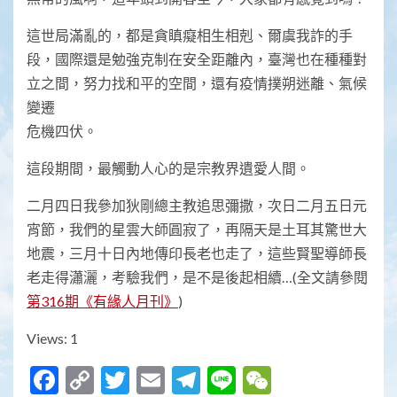
這世局滿亂的，都是貪瞋癡相生相剋、爾虞我詐的手
段，國際還是勉強克制在安全距離內，臺灣也在種種對
立之間，努力找和平的空間，還有疫情撲朔迷離、氣候
變遷
危機四伏。
這段期間，最觸動人心的是宗教界遺愛人間。
二月四日我參加狄剛總主教追思彌撒，次日二月五日元
宵節，我們的星雲大師圓寂了，再隔天是土耳其驚世大
地震，三月十日內地傳印長老也走了，這些賢聖導師長
老走得瀟灑，考驗我們，是不是後起相續…(全文請參閱
第316期《有緣人月刊》
)
Views: 1
Facebook
Copy
Twitter
Email
Telegram
Line
WeChat