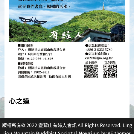
心之道
版權所有© 2022 靈鷲山有緣人會訊 All Rights Reserved. Ling
Jiou Mountain Buddhist Society
|
Newsium
by AF themes.