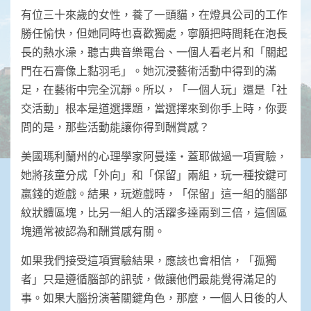
有位三十來歲的女性，養了一頭貓，在燈具公司的工作
勝任愉快，但她同時也喜歡獨處，寧願把時間耗在泡長
長的熱水澡，聽古典音樂電台、一個人看老片和「關起
門在石膏像上黏羽毛」。她沉浸藝術活動中得到的滿
足，在藝術中完全沉靜。所以，「一個人玩」還是「社
交活動」根本是道選擇題，當選擇來到你手上時，你要
問的是，那些活動能讓你得到酬賞感？
美國瑪利蘭州的心理學家阿曼達‧蓋耶做過一項實驗，
她將孩童分成「外向」和「保留」兩組，玩一種按鍵可
贏錢的遊戲。結果，玩遊戲時，「保留」這一組的腦部
紋狀體區塊，比另一組人的活躍多達兩到三倍，這個區
塊通常被認為和酬賞感有關。
如果我們接受這項實驗結果，應該也會相信，「孤獨
者」只是遵循腦部的訊號，做讓他們最能覺得滿足的
事。如果大腦扮演著關鍵角色，那麼，一個人日後的人