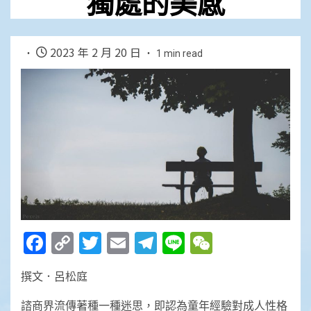
獨處的美感
2023 年 2 月 20 日
1 min read
Facebook
Copy
Twitter
Email
Telegram
Line
WeChat
Link
撰文．呂松庭
諮商界流傳著種一種迷思，即認為童年經驗對成人性格