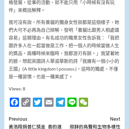
格發展，從事的活動，就不能只用「小時候有沒有玩
伴」來概括解釋。
我可沒有說，所有養貓的獨身女性就都是這個樣子，她
們大可不必再為自己辯解，發明「養貓比跟男人相處還
容易」這類理由。有名成功的職業女性告訴我：「我把
跟許多人在一起當做是工作，把一個人的時候當做人生
的獎品，兩種時候來臨時，我都游刃有餘。」我望著她
的臉，想起英國詩人華滋華斯的詩「我擁有一個小小的
王國」(A little kingdom I possess.)，這時的獨處，不僅
是一種習慣，也是一種美感了。
Views: 8
Facebook
Copy
Twitter
Email
Telegram
Line
WeChat
Link
Post
Previous
Next
navigation
黃浩翔捐普仁獎金 善的漣
寂靜的鳥聲和生物多樣性