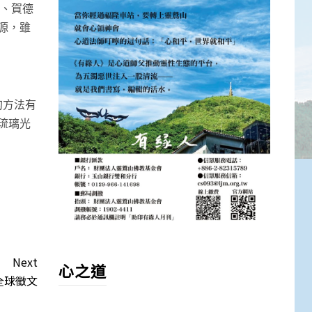
法、賀德
源，雖
的方法有
琉璃光
Next
心之道
全球徵文