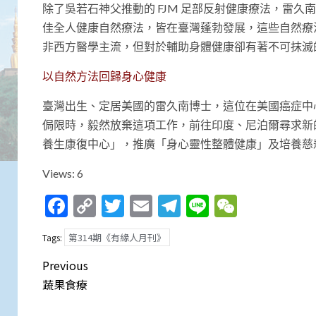
除了吳若石神父推動的 FJM 足部反射健康療法，雷
佳全人健康自然療法，皆在臺灣蓬勃發展，這些自然療
非西方醫學主流，但對於輔助身體健康卻有著不可抹滅
以自然方法回歸身心健康
臺灣出生、定居美國的雷久南博士，這位在美國癌症中心
侷限時，毅然放棄這項工作，前往印度、尼泊爾尋求新
養生康復中心」，推廣「身心靈性整體健康」及培養慈
Views: 6
Facebook
Copy
Twitter
Email
Telegram
Line
WeCha
Link
第314期《有緣人月刊》
Tags:
Post
Previous
navigation
蔬果食療