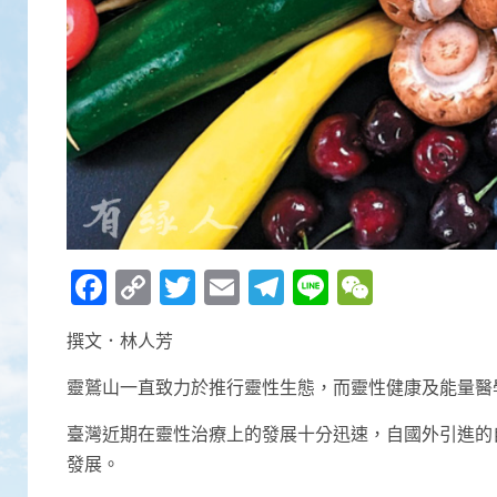
Facebook
Copy
Twitter
Email
Telegram
Line
WeCha
Link
撰文．林人芳
靈鷲山一直致力於推行靈性生態，而靈性健康及能量醫
臺灣近期在靈性治療上的發展十分迅速，自國外引進的
發展。