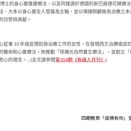
久南博士的身心靈健康療法，以及同樣源於德國的新巴赫德花精療
法，大多以身心靈全人發展為主軸，並以情緒照顧做為治療之本
的功勞與貢獻。
從事 10 年癌症預防與治療工作的女性，在發現西方治療癌症
的醫術和心靈療法。她推動「琉璃光自然養生療法」，並創立「
悲心的理念。…(全文請參閱
第314期《有緣人月刊》
)
t
四期教育「成佛有你」