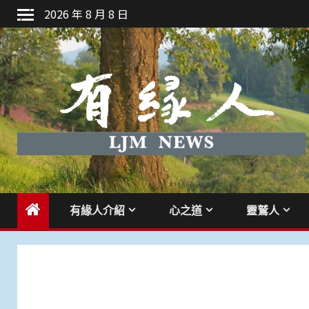
Skip
2026 年 8 月 8 日
to
content
有緣人介紹
心之道
靈鷲人