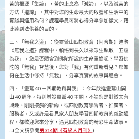
苦的根源「集諦」，苦的止息為「滅諦」，以及滅苦的
方法「道諦」，其中對您的生命最大的啟發和生活中的
實踐與運用為何？課程學員可將心得分享參加徵文，藉
此達到法供養的目的。
三、「無我之道」：從靈鷲山四期教育【阿含期】進階
《無我之道》課程中，領悟到長久以來眾生執取「五蘊
為我」，您是否體會到佛陀所說的生命重擔呢？學習佛
陀的「無我」智慧後，您對「我」有何重新看見？您如
何在生活中修持「無我」，分享真實的故事與體會。
四、「靈鷲 40 －四期教育與我」：今年欣逢靈鷲山開
山 40 周年，特別增設靈鷲 40 主題，不論您是對徵文有
興趣、剛剛接觸的新緣，或四期教育學習者、推廣者、
服務者，又或許是看見家人朋友學習四期教育的感動過
程，都歡迎您來分享，遇見四期教育的精彩生命故事。
…(全文請參閱
第314期《有緣人月刊》
)