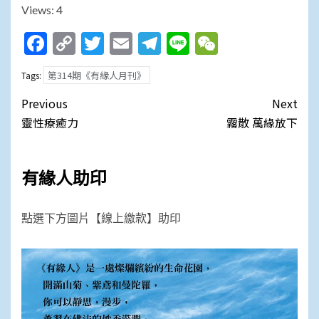
Views: 4
Facebook
Copy
Twitter
Email
Telegram
Line
WeChat
Link
第314期《有緣人月刊》
Tags:
Post
Previous
Next
navigation
靈性療癒力
霧散 萬緣放下
有緣人助印
點選下方圖片【線上繳款】助印