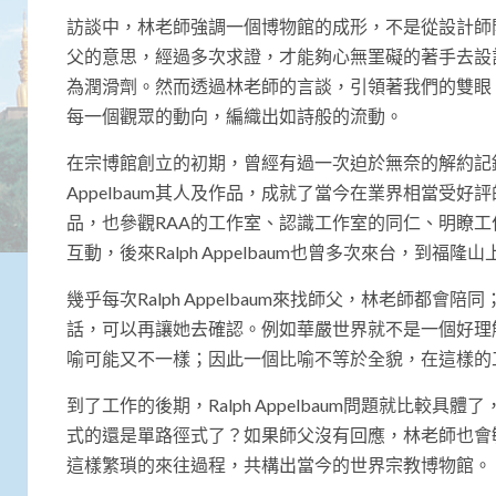
訪談中，林老師強調一個博物館的成形，不是從設計師
父的意思，經過多次求證，才能夠心無罣礙的著手去設計。林
為潤滑劑。然而透過林老師的言談，引領著我們的雙眼
每一個觀眾的動向，編織出如詩般的流動。
在宗博館創立的初期，曾經有過一次迫於無奈的解約記錄
Appelbaum其人及作品，成就了當今在業界相當受好評的
品，也參觀RAA的工作室、認識工作室的同仁、明瞭工作室
互動，後來Ralph Appelbaum也曾多次來台，
幾乎每次Ralph Appelbaum來找師父，林老師都
話，可以再讓她去確認。例如華嚴世界就不是一個好理
喻可能又不一樣；因此一個比喻不等於全貌，在這樣的
到了工作的後期，Ralph Appelbaum問題就比
式的還是單路徑式了？如果師父沒有回應，林老師也會敏感到
這樣繁瑣的來往過程，共構出當今的世界宗教博物館。