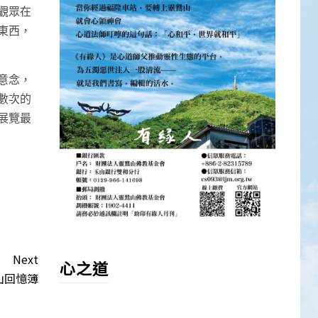
觀眾在
東西，
意念，
數次的
展覽最
Next
心之道
鷲山回憶簿