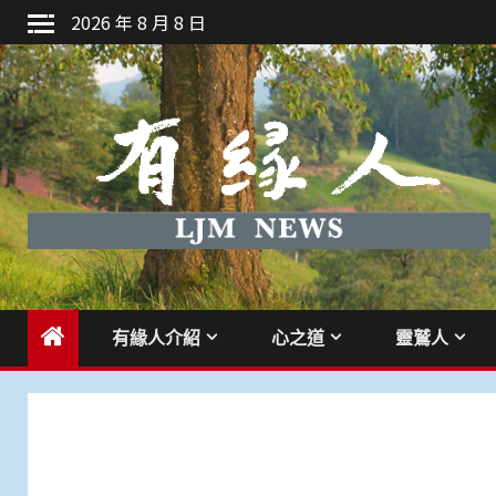
Skip
2026 年 8 月 8 日
to
content
有緣人介紹
心之道
靈鷲人