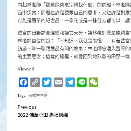
問起林老師「觀眾能夠來宗博找什麼」的問題，林老師
館中探索：問題也許是觀眾自己的思考，又也許是對展
可能是簡單的紀念品，一朵花或是一抹芬芳都可以，讓
豐富的田野訪查經驗和語言天分，讓林老師總是能夠自
林老師自信的說：「不知道，我就是能懂！」有著豐富
訪談，聊一聊跟展品有關的故事：林老師會潛入豐厚的
的主要意念；這樣的過程，就像回到她熟悉的田野一樣
Views: 6
Facebook
Copy
Twitter
Email
Telegram
Line
WeCha
Link
宗教博物館
Tags:
Post
Previous
navigation
2022 佛至心田 壽福綿綿