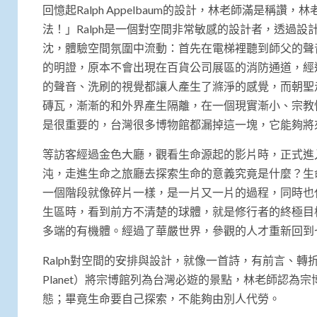
回憶起Ralph Appelbaum的設計，林老師滿是稱
法！」Ralph是一個對空間非常敏感的設計者，透過
沈，體驗空間氛圍中流動：首先在電梯裡聽到師父的聲
的明證，原本不會出現在百貨公司展區的消防通道，經過
的聲音、洗刷的視覺都讓人產生了滌淨的感覺，而朝聖
磚瓦，漸漸的和外界產生隔離，在一個現實漸小、宗教
是很重要的，台灣很多博物館都漏掉這一塊，它能夠將
等訪客經過金色大廳，觀看生命源起的影片時，正式進
沌，走進生命之旅廳去探索生命的意義究竟是什麼？生
一個階段就像碎片一樣，是一片又一片的過程，同時也
生區時，看到前方不清楚的球體，就是修行者的終極目
多端的有機體。經過了華嚴世界，參觀的人才重新回到
Ralph對空間的安排與設計，就像一首詩，有前言、轉折
Planet）將宗博館列為台灣必遊的景點，林老師認
態；畢竟生命要自己探索，不能夠由別人代勞。