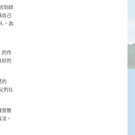
抓到師
稱自己
人，為
）的作
良好的
。
楚的
父的比
羅發散
看法，