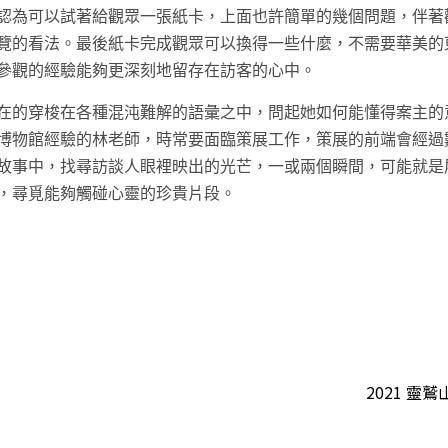
認為可以試著給觀眾一張紙卡，上面也許簡單的幾個問題，伴著
覽的看法。最後紙卡完成觀眾可以換得一些什麼，不需要華美的
參觀的經驗能夠更深刻地留存在訪客的心中。
在的穿梭在各種混沌難解的語彙之中，問起她如何能懂得案主的
博物館經驗的林老師，時常要面臨策展工作，策展的前端會經過
故事中，找尋訪談人眼裡映出的光芒，一或兩個瞬間，可能就是
，尋覓能夠觸碰心靈的珍貴片段。
t
2021 靈