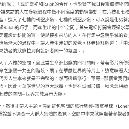
讚，林老師說：「或許當初和Ralph的合作，也影響了我日後籌備博物
設計讓來訪的人在參觀過程中做不同高度的動線變動；在六樓和七
音，進入了七樓的朝聖步道。七樓的朝聖步道，可以說是化劣勢
Ralph的巧手，而產生出的中介空間；首先電梯打開會經過水
走道設計斜開的窗，便是接引來訪的人，在行走中忽明乎滅的看
情境漸大的過程中，讓人產生迷幻的感覺。林老師註解道：「中
來訪者的狀態拉到與設計者同一的氛圍。」
入了六樓的空間，因此當生命源起廳的門打開時，帶著影片所傳
命之旅廳一共五的階段，展示在華嚴世界的碎片上，這意味著人
代表人生本來就是不完整的。然而透過修行，華嚴—那個當我們
標。因此，華嚴世界的巨大球體，也是在試圖形構一種念念相續
七樓的空間—世界宗教展示大廳。
，然後才帶入主題。談到背包客間的旅行聖經-寂寞星球（Lonel
為宗博館並不適合一大群人集體的遊覽，空間中本來就照顧著參觀者