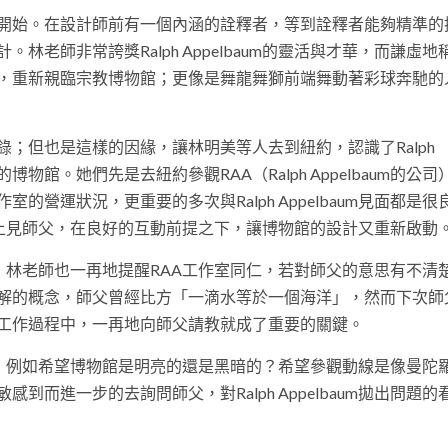
開始。在設計師前有一個內涵的詮釋者，等到詮釋者能夠精準的
老師非常誇獎Ralph Appelbaum的靈活與才華，而謙虛地
，重新親臨宗教博物館；更像是舞龍舞獅前端舞動著彩球奔馳的
；但也是這樣的因緣，讓林明美等人去到紐約，認識了Ralph
博物館。她們先是去紐約參觀RAA（Ralph Appelbaum的公司
的營運狀況，更重要的多次與Ralph Appelbaum見面都是很
到福隆山上見師父，在良好的互動前提之下，讓博物館的設計又重新啟動
會陪同；林老師也一再地提醒RAA工作室同仁，若對師父的意思有不清
解的概念，師父曾經比方「一滴水等於一個海洋」，然而下次師
工作過程中，一再地向師父請教就成了重要的關鍵。
較具體了，例如希望博物館是明亮的還是黑暗的？希望參觀動線是像曼陀
而進一步的去詢問師父，對Ralph Appelbaum拋出問題的