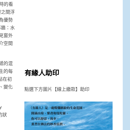
館時的看
樓之間浮
為優勢
幕牆：水
見窗外
介空間
遞的混
有緣人助印
生的每
站在初
、變化
點選下方圖片【線上繳款】助印
y
的狀