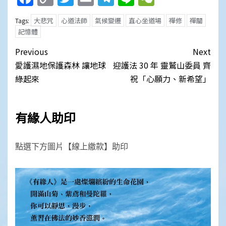
Link
大悲咒
心道法師
氣候變遷
直心坐道場
禪修
禪關
Tags:
記憶體
Post
Previous
Next
navigation
愛護濕地保護森林 讓地球
迎護法 30 年 靈鷲山委員 齊
綠起來
祝「心願力、新希望」
有緣人助印
點選下方圖片【線上繳款】助印