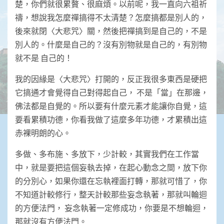
楚，你們就很累贅、很麻煩。以前呢，我一直向六祖祈
禱，想說我怎麼禪搞得不太清楚？怎麼搞都是別人的，
後來就閉〈大悲咒〉關，然後把禪搞到是自己的，不是
別人的。什麼是自己的？沒有別物就是自己的，有別物
就不是 自己的！
我的因緣是〈大悲咒〉打開的，反正我很多東西是硬把
它搞通才會覺得自己對得起自己， 不是「當」在那邊，
佛法都是自覺的。所以要有什麼元素才能讓你自覺，這
要看累積功德，你看我做了這麼多年功德，才累積出這
赤裸明朗的心。
多做、多布施、多放下，少計較，其實我們在工作當
中，就是要把這個妄執去掉，在起心動念之間，放下你
的分別心，如果你還在忘執裡面打轉，那就可惜了，你
不知道計較修行，整天計較那些妄念執著，那就叫輪迴
的方便法門， 妄念執著一定修成功，你要是不想輪迴，
那就沒有方便法門。