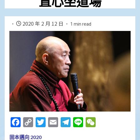
直心坐道場
2020 年 2 月 12 日
1 min read
Facebook
Copy
Twitter
Email
Telegram
Line
WeChat
Link
固本邁向 2020