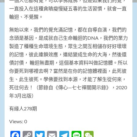
一個人也都有覺，可以學佛成佛，但是如果我們的覺，
一直投入在這種貪瞋癡慢疑五毒的生活習慣，就會一直
輪迴、不覺醒。
無始以來，我們的覺充滿記憶，都在自導自演，我們的
念頭是基因，是成就自己生命輪迴的DNA，我們的業力
製造了種種生命環境生態，眾生之間互相儲存好好壞壞
的記憶，彼此連鎖效應，連結變成生命的大海，然後還
債討債， 輪迴無盡期，這個基本資料叫做記憶體。所以
你要死到哪裡去啊？當然是在你的記憶體裡面，此死彼
生、此生彼死。學佛要找到本源，才能了解生從何來，
死往何去！（節錄自《傳心—七七禪關開示錄》，2020
年3月出版）
有緣人278期
Views: 0
Facebook
Copy
Twitter
Email
Telegram
Line
WeChat