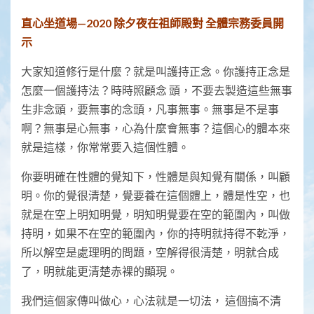
直心坐道場—2020 除夕夜在祖師殿對 全體宗務委員開
示
大家知道修行是什麼？就是叫護持正念。你護持正念是
怎麼一個護持法？時時照顧念 頭，不要去製造這些無事
生非念頭，要無事的念頭，凡事無事。無事是不是事
啊？無事是心無事，心為什麼會無事？這個心的體本來
就是這樣，你常常要入這個性體。
你要明確在性體的覺知下，性體是與知覺有關係，叫顧
明。你的覺很清楚，覺要養在這個體上，體是性空，也
就是在空上明知明覺，明知明覺要在空的範圍內，叫做
持明，如果不在空的範圍內，你的持明就持得不乾淨，
所以解空是處理明的問題，空解得很清楚，明就合成
了，明就能更清楚赤裸的顯現。
我們這個家傳叫做心，心法就是一切法， 這個搞不清