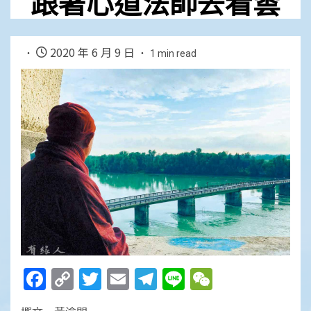
跟著心道法師去看雲
2020 年 6 月 9 日
1 min read
Facebook
Copy
Twitter
Email
Telegram
Line
WeChat
Link