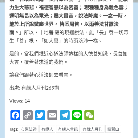
力生大慈悲，福德智慧以為密雲；
現種種身為雜色雲；
通明無畏以為電光；震大雷音，說法降魔。一念一時，
能於上所說微塵世界， 皆悉周普，以雨善法甘露法
雨。
」所以，十地菩 薩的現通說法，能「長」養一切眾
生「善」根，「如大雲」的時雨滂沛一樣。
是的，當我們親近心道法師這樣的大德善知識，長善如
大雲，覆蓋著求道的我們。
讓我們跟著心道法師去看雲。
出處: 有緣人月刊269期
Views: 14
Facebook
Copy
Twitter
Email
Telegram
Line
WeChat
Link
心道法師
有緣人
有緣人會訊
有緣人月刊
靈鷲山
Tags: