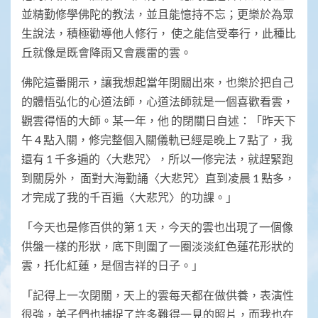
並精勤修學佛陀的教法，並且能憶持不忘；更樂於為眾
生說法，積極勸導他人修行， 使之能信受奉行，此種比
丘就像是既會降雨又會震雷的雲。
佛陀這番開示，讓我想起當年閉關出來，也樂於把自己
的體悟弘化的心道法師，心道法師就是一個喜歡看雲，
觀雲得悟的大師。某一年，他 的閉關日自述：「昨天下
午 4 點入關，修完整個入關儀軌已經是晚上 7 點了，我
還有 1 千多遍的〈大悲咒〉，所以一修完法，就趕緊跑
到關房外， 面對大海勤誦〈大悲咒〉直到凌晨 1 點多，
才完成了我的千百遍〈大悲咒〉的功課。」
「今天也是修百供的第 1 天，今天的雲也出現了一個像
供盤一樣的形狀，底下則圍了一圈淡淡紅色蓮花形狀的
雲，托化紅蓮，是個吉祥的日子。」
「記得上一次閉關，天上的雲每天都在做供養，表演性
很強，弟子們也捕捉了許多難得一見的照片，而我也在