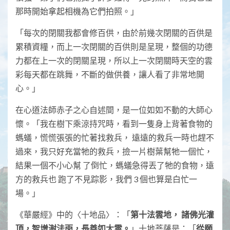
那時開始拿起相機為它們拍照。」
「每次的閉關我都會修百供，由於前幾次閉關的百供是
累積資糧，而上一次閉關的百供則是呈現，整個的功德
力都在上一次的閉關呈現，所以上一次閉關時天空的雲
彩每天都在跳舞，不斷的做供養，讓人看了非常地開
心。」
在心道法師赤子之心自述間，是一位如如不動的大師心
懷。「我在樹下乘涼持咒時，看到一隻身上背著食物的
螞蟻，慌慌張張的忙著找救兵， 遠遠的救兵一時也趕不
過來，我只好充當牠的救兵，撿一片樹葉幫牠一個忙，
結果一個不小心幫 了倒忙，螞蟻急得丟了牠的食物，遠
方的救兵也 跑了不見踪影，我們 3 個也算是白忙一
場。」
《華嚴經》中的〈十地品〉：「
第十法雲地，
諸佛光灌
頂，智增澍法雨，長善如大雲。
」十地菩薩是：「
從願