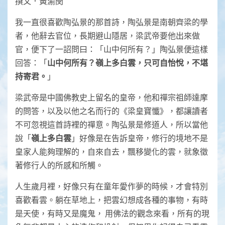
撰文．黃渝閔
我一直很喜歡陶弘景的那首詩，陶弘景是南朝齊梁的學
者，他辭去官位，長期避山隱居，梁武帝要他出來做
官，便下了一詔問曰：「山中何所有？」陶弘景便這樣
回答：「
山中何所
有？嶺上多白雲，只可自怡悅，不堪
持寄君。
」
梁武帝是中國佛教史上留名的皇帝，他和禪宗祖師達摩
的問答，以及以他之名而行的《梁皇寶懺》，都讓讀者
不可忽視這首詩裡的禪意。陶弘景是修道人，所以當他
說「
嶺上多白雲
」好像是在告訴皇帝，修行的境地不是
皇家人能夠理解的，自來自去，飄移變化的雲，就象徵
著修行人的所感和所觸。
人生歲月裡，好像只有在童年愛作夢的時候，才會特別
喜歡看雲。躺在草地上，把雲幻想成各種的事物，有時
是天使，有時又是魔鬼， 用佛法的觀念來看，所有的現