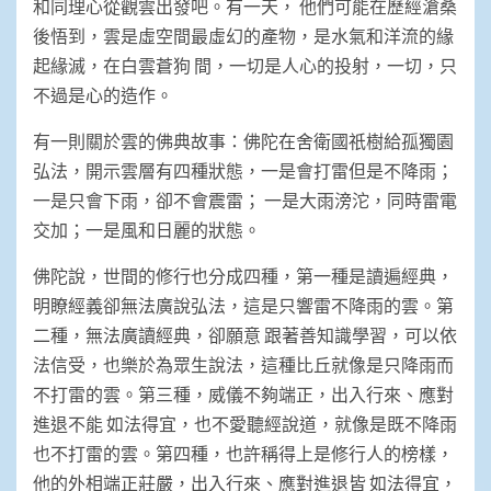
和同理心從觀雲出發吧。有一天， 他們可能在歷經滄桑
後悟到，雲是虛空間最虛幻的產物，是水氣和洋流的緣
起緣滅，在白雲蒼狗 間，一切是人心的投射，一切，只
不過是心的造作。
有一則關於雲的佛典故事：佛陀在舍衛國祇樹給孤獨園
弘法，開示雲層有四種狀態，一是會打雷但是不降雨；
一是只會下雨，卻不會震雷； 一是大雨滂沱，同時雷電
交加；一是風和日麗的狀態。
佛陀說，世間的修行也分成四種，第一種是讀遍經典，
明瞭經義卻無法廣說弘法，這是只響雷不降雨的雲。第
二種，無法廣讀經典，卻願意 跟著善知識學習，可以依
法信受，也樂於為眾生說法，這種比丘就像是只降雨而
不打雷的雲。第三種，威儀不夠端正，出入行來、應對
進退不能 如法得宜，也不愛聽經說道，就像是既不降雨
也不打雷的雲。第四種，也許稱得上是修行人的榜樣，
他的外相端正莊嚴，出入行來、應對進退皆 如法得宜，