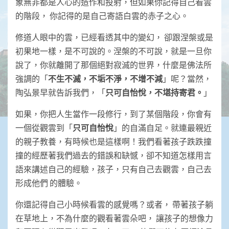
象無非都是人心的造作和投射，但如果你記得自己看雲
的階段， 你記得的是自己寄語白雲的赤子之心。
修道人眼中的雲，已經看透其中的變幻， 卻跟涅槃或是
初果地一樣，是不可說的。涅槃的不可說，就是一旦你
說了，你就離開了那個絕對寂滅的世界，什麼是佛法所
強調的「
不生不滅，
不垢不淨，不增不減
」呢？當然，
陶弘景早就告訴我們，「
只可自怡悅，不堪持寄君。
」
如果，你把人生當作一段修行，到了某個階段，你會有
一個從觀雲到「
只可自怡悅
」的自滿自足。就連最親近
的親子教養，有時候也是這樣啊！我們看著孩子跌跌撞
撞的經歷著我們過去的錯誤和缺憾，卻不知道怎樣用言
語來講述自己的經驗，孩子，只有自己去觀雲，自己去
形成他們 的體驗。
你還記得自己小時候看雲的感覺嗎？或者， 帶著孩子躺
在草地上，不為什麼的觀看著雲朵吧， 讓孩子的想像力