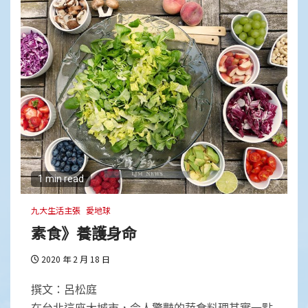
1 min read
九大生活主張
愛地球
素食》養護身命
2020 年 2 月 18 日
撰文：呂松庭
在台北這座大城市，令人驚豔的蔬食料理其實一點