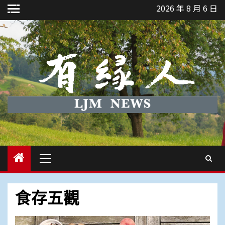
Skip
2026 年 8 月 6 日
to
content
Primary
Menu
食存五觀