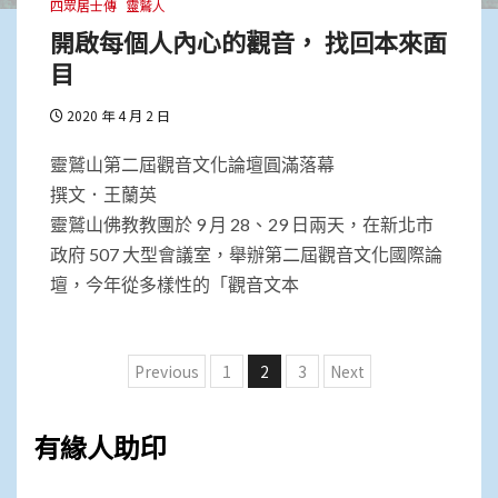
四眾居士傳
靈鷲人
開啟每個人內心的觀音， 找回本來面
目
2020 年 4 月 2 日
靈鷲山第二屆觀音文化論壇圓滿落幕
撰文．王蘭英
靈鷲山佛教教團於 9 月 28、29 日兩天，在新北市
政府 507 大型會議室，舉辦第二屆觀音文化國際論
壇，今年從多樣性的「觀音文本
文
Previous
1
2
3
Next
章
分
有緣人助印
頁