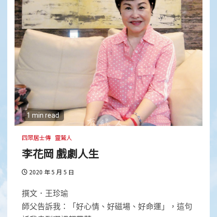
1 min read
四眾居士傳
靈鷲人
李花岡 戲劇人生
2020 年 5 月 5 日
撰文．王珍瑜
師父告訴我：「好心情、好磁場、好命運」，這句