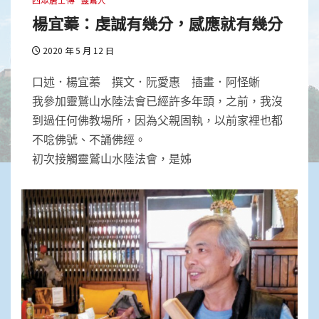
楊宜蓁：虔誠有幾分，感應就有幾分
2020 年 5 月 12 日
口述．楊宜蓁 撰文．阮愛惠 插畫．阿怪蜥
我參加靈鷲山水陸法會已經許多年頭，之前，我沒
到過任何佛教場所，因為父親固執，以前家裡也都
不唸佛號、不誦佛經。
初次接觸靈鷲山水陸法會，是姊