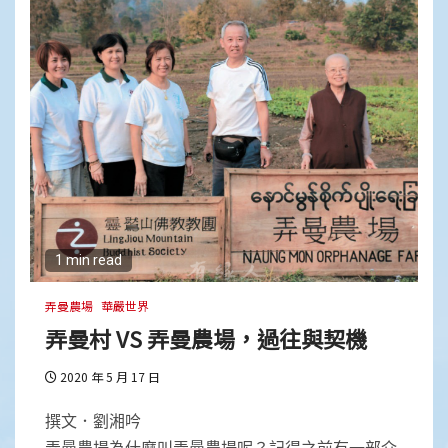
1 min read
弄曼農場
華嚴世界
弄曼村 VS 弄曼農場，過往與契機
2020 年 5 月 17 日
撰文．劉湘吟
弄曼農場為什麼叫弄曼農場呢？記得之前有一部介