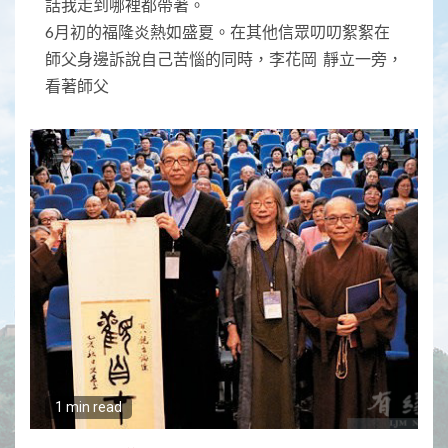
話我走到哪裡都帶著。
6月初的福隆炎熱如盛夏。在其他信眾叨叨絮絮在
師父身邊訴說自己苦惱的同時，李花岡 靜立一旁，
看著師父
1 min read