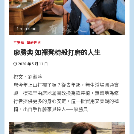
1 min read
平安禪
華嚴世界
廖勝典 如禪凳椅般打磨的人生
2020 年 5 月 11 日
撰文．劉湘吟
您今年上山打禪了嗎？從去年起，無生道場圓通寶
殿一樓禪堂由席地蒲團改換為禪凳椅，無聲地為修
行者提供更多的身心安定，這一批實用又美觀的禪
椅，出自手作藤家具達人── 廖勝典