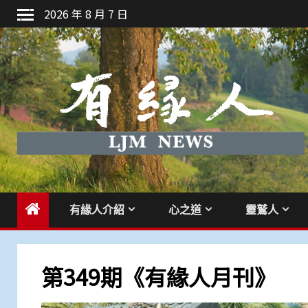
Skip
2026 年 8 月 7 日
to
content
有緣人介紹
心之道
靈鷲人
第349期《有緣人月刊》