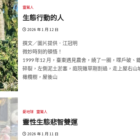
靈鷲人
生態行動的人
2026 年 1 月 12 日
撰文／圖片提供．江冠明
微妙時刻的頓悟！
1999 年12 月，臺東遇見農舍，繞了一圈，喋戶破、
碎裂，左側泥土淤塞，庭院雜草剛割過，走上屋右山
橄欖樹，屋後山
愛地球
靈鷲人
靈性生態悲智雙運
2026 年 1 月 11 日