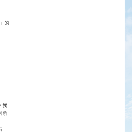
師」的
。我
因斯
古