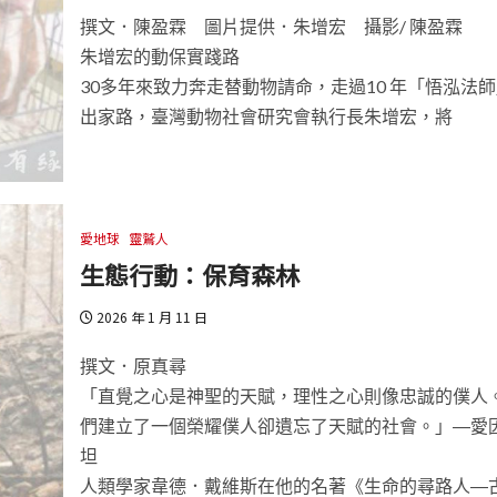
撰文．陳盈霖 圖片提供．朱增宏 攝影/ 陳盈霖
朱增宏的動保實踐路
30多年來致力奔走替動物請命，走過10 年「悟泓法
出家路，臺灣動物社會研究會執行長朱增宏，將
愛地球
靈鷲人
生態行動：保育森林
2026 年 1 月 11 日
撰文．原真尋
「直覺之心是神聖的天賦，理性之心則像忠誠的僕人
們建立了一個榮耀僕人卻遺忘了天賦的社會。」―愛
坦
人類學家韋德．戴維斯在他的名著《生命的尋路人―