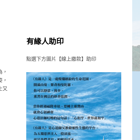
有緣人助印
點選下方圖片【線上繳款】助印
為，
姿，
士又