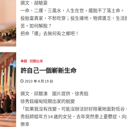
撰文．胡毓豪
一命、二運、三風水，人生在世，擺脫不了落土命。
投胎富貴家，不愁吃穿；投生邊地，物資匱乏，生活
苦。如何解脫？
把命「運」去無何有之鄉吧！
專題
短期出家
許自己一個嶄新生命
2023 年 4 月 19 日
撰文．邱辳溱 圖片提供．徐秀鈺
徐秀鈺緬甸短期出家的蛻變
「如果我沒有改變，可能沒辦法好好陪著她面對低谷
秀鈺師姐年方14 歲的女兒，去年突然患上憂鬱症，向
樂幸