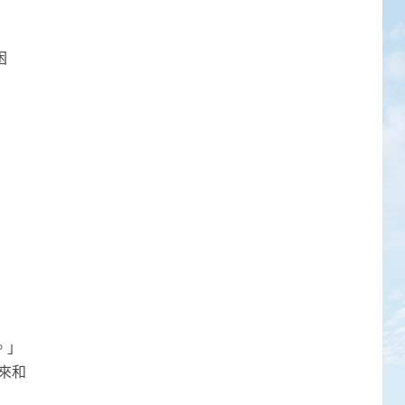
困
。」
來和