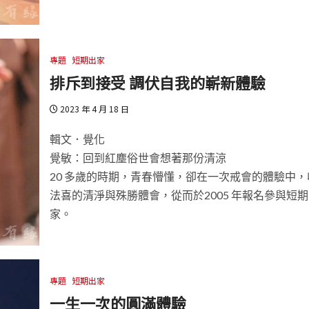
專題
短期出家
排斥到接受 調伏自我的嶄新體驗
2023 年 4 月 18 日
輯文．覺化
覺敏：回到紅塵俗世會想著那份清涼
20 多歲的時期，青春懵懂，卻在一次戒會的體驗中，
法喜的清淨與殊勝體會，從而於2005 年報名參與短
家。
專題
短期出家
一生一次的圓滿體驗