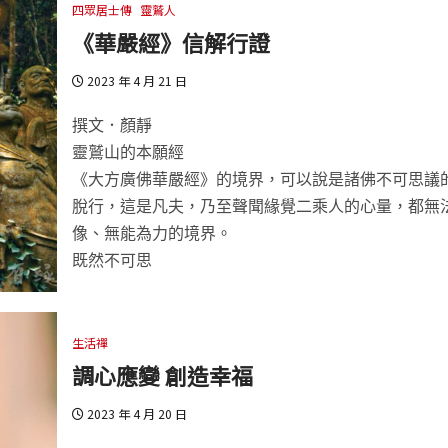
四眾居士傳
靈鷲人
《華嚴經》信解行證
2023 年 4 月 21 日
撰文．顏靜
靈鷲山的本願經
《大方廣佛華嚴經》的境界，可以說是諸佛不可思議
脫行，這是凡夫，乃至聲聞緣覺二乘人的心量，都無
像、無能為力的境界。
既然不可思
生活禪
調心應變 創造幸福
2023 年 4 月 20 日