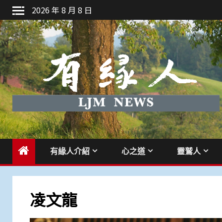
Skip
2026 年 8 月 8 日
to
content
有緣人介紹
心之道
靈鷲人
凌文龍