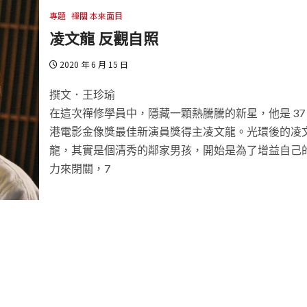
專題
禪關 本來面目
凌文龍 反觀自照
2020 年 6 月 15 日
撰文．王珍瑜
在這次禪修學員中，隱藏一顆熱騰騰的新星，他是 37
港電影金像獎最佳新演員獎得主凌文龍。光環後的凌
龍，其實是個清秀的鄰家男孩，開始是為了增益自己
力來閉關，7