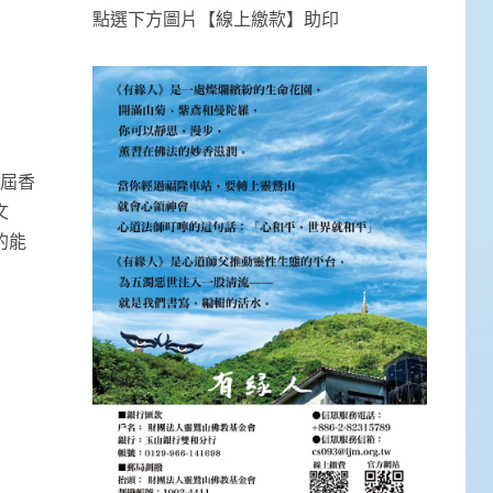
點選下方圖片【線上繳款】助印
 屆香
文
的能