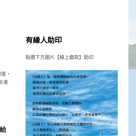
有緣人助印
點選下方圖片【線上繳款】助印
印度，
炎者
給