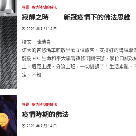
專題
疫情時期的佛法
寂靜之時 ──新冠疫情下的佛法思維
2021 年 7 月 14 日
撰文．陳瑞貴
偌大的普悠瑪車廂散坐著 3 位旅客，安排好的講課取
龍樹 EPL 生命和平大學習禪修閉關停辦、學位口試改
上、遠距上課、分流上班，一切變調了！生活紊亂、
定、不知
專題
疫情時期的佛法
疫情時期的佛法
2021 年 7 月 14 日