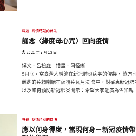
專題
疫情時期的佛法
誦念〈綠度母心咒〉回向疫情
2021 年 7 月 13 日
撰文．呂松庭 插畫．阿怪蜥
5月底，當臺灣人糾纏在新冠肺炎病毒的侵襲， 遠方
慈悲的達賴喇嘛在薩嘎達瓦月法 會中，對罹患新冠肺
以及如何預防新冠肺炎開示：希望大家能廣為告知親
專題
疫情時期的佛法
應以何身得度，當現何身－新冠疫情帶