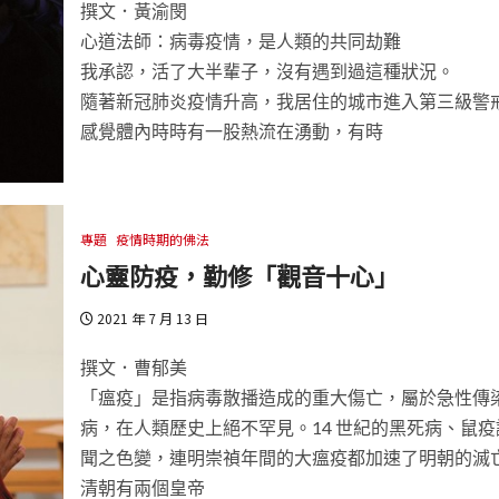
撰文．黃渝閔
心道法師：病毒疫情，是人類的共同劫難
我承認，活了大半輩子，沒有遇到過這種狀況。
隨著新冠肺炎疫情升高，我居住的城市進入第三級警
感覺體內時時有一股熱流在湧動，有時
專題
疫情時期的佛法
心靈防疫，勤修「觀音十心」
2021 年 7 月 13 日
撰文．曹郁美
「瘟疫」是指病毒散播造成的重大傷亡，屬於急性傳
病，在人類歷史上絕不罕見。14 世紀的黑死病、鼠疫
聞之色變，連明崇禎年間的大瘟疫都加速了明朝的滅
清朝有兩個皇帝