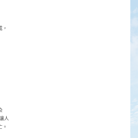
戒，
染
讓人
亡。