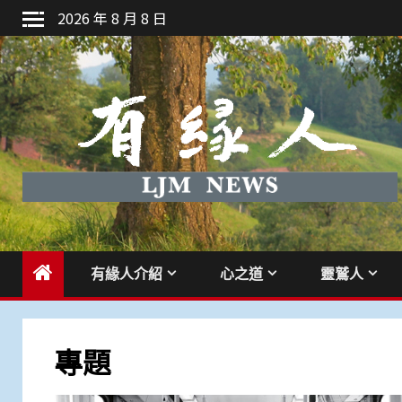
Skip
2026 年 8 月 8 日
to
content
有緣人介紹
心之道
靈鷲人
專題