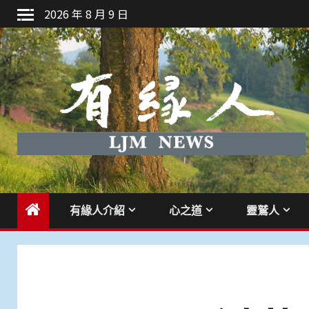
Skip
2026 年 8 月 9 日
to
content
有緣人介紹
心之道
靈鷲人