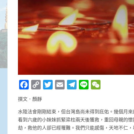
Facebook
Copy
Twitter
Email
Telegram
Line
WeCha
Link
撰文．顏靜
水陸法會剛剛結束，但台灣島尚未得到庇佑。幾個月來
看到六歲的小妹妹抓緊梁柱兩天後獲救，重回母親的懷
劫，救他的人卻已經罹難。我們只能感傷，天地不仁，