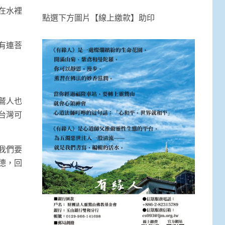
在水裡
點選下方圖片【線上繳款】助印
有連菩
鷲人也
台灣可
我們要
德，回