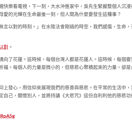
親快樂看電視，下一刻，大水沖進家中，吳先生緊握整個人沉浸
母愛的光輝在生命最後一刻，但人間為什麼要發生這種事？
無言以對的時刻。」在水陸法會剛過的時空，我們感傷，生命，
以對
。
湧向了花蓮。這時候，每個台灣人都是花蓮人。這時候，每個靈
祈福。每個人的力量是微小的，但慈悲心聚積起來的力量，卻是
仰上發心，用信仰來展現我們的慈善與慈悲。在平常的生活中，
定自己，關懷別人，並將持誦《大悲咒》這份自利利他的慈悲功
4hRpA5g