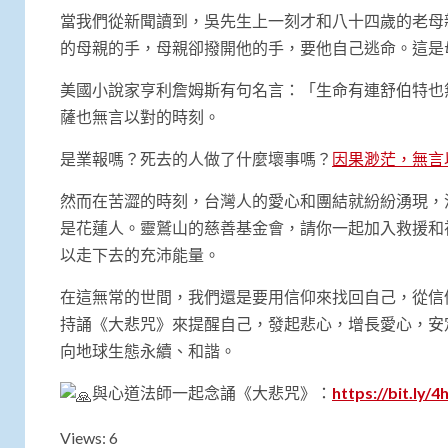
當我們從新聞讀到，吳先生上一刻才和八十四歲的老母
的母親的手，母親卻撥開他的手，要他自己逃命。這是
美國小說家亨利詹姆斯有句名言：「生命有連舒伯特也
薩也無言以對的時刻。
是業報嗎？死去的人做了什麼壞事嗎？
因果渺茫，無言
然而在苦澀的時刻，台灣人的愛心和團結就紛紛湧現，
是花蓮人。靈鷲山的慈善基金會，請你一起加入救援和
以走下去的充沛能量。
在這無常的世間，我們還是要用信仰來找回自己，從信
持誦《大悲咒》來提醒自己，發起悲心，增長愛心，安
向地球生態永續、和諧。
與心道法師一起念誦《大悲咒》：
https://bit.ly/
Views: 6