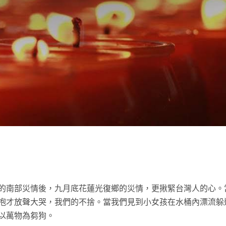
t
的南部災情後，九月底花蓮光復鄉的災情，更揪緊台灣人的心。
抱才放聲大哭，我們的不捨。當我們見到小女孩在水桶內漂流躲
以萬物為芻狗。