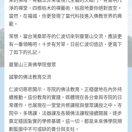
淨的禪堂，四根枯木的禪藝術，枯寂地要你絕對放空。
當然，在福城，你更發現了當代科技進入佛教世界的典
範。
常想，當台灣桑耶寺的仁波切來到靈鷲山交流，應該更
有一番領略吧。十步有芳草，日前仁波切造訪，更寫下
了如下的扎記。
靈鷲山三乘佛學院僧眾
誠摯的佛法教育交流
仁波切慈悲開示，寺院的佛法教育，正穩健地在內外持
續推動。這份教育的實踐，既體現在各分會與寺院的日
常運作，也展現在一堂堂共修課程與僧眾講授之中。寺
院中，多瑪課、法器課及各類佛法課程接續開展，逐步
奠定穩固紮實的學修基礎，這一切，都是未來佛學院規
劃藍圖中不可或缺的養分與支柱。