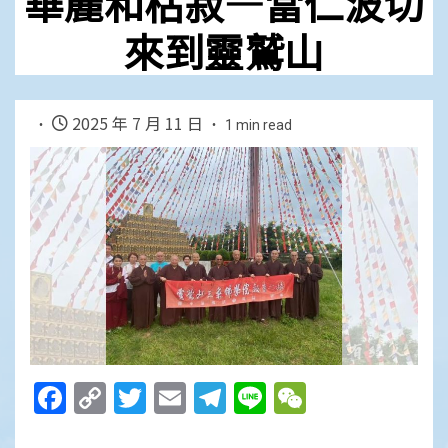
華麗和枯寂—當仁波切
來到靈鷲山
2025 年 7 月 11 日
1 min read
Facebook
Copy
Twitter
Email
Telegram
Line
WeChat
Link