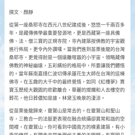
撰文．顏靜
從第一座桑耶寺在西元八世紀建成後，悠悠一千兩百多
年，是藏傳佛學最重要發源地，更是西藏第一座具備
佛、法、僧三寶的正規寺院，寺內建築按佛教的宇宙觀
進行佈局，更令內外讚嘆。當我們進到苗栗後龍的台灣
桑耶寺，更覺得耐是一個遠離喧囂的小宇宙，領略藏傳
佛教的神秘幽遠，五彩繽紛的格局中，所要讓我們體悟
的。當年蘇南嘉措仁波切傳承蓮花生大師在台灣的這棟
佛寺，在五趣的大千中的最終覺悟，如同《紅樓夢》賈
寶玉歷經大觀園的悲歡離合，華麗的燦爛和人去樓空的
葬花，他日葬儂知是誰，林黛玉晚景的淒涼。
從苗栗後龍歸來，靈鷲山是常去的。在靈鷲山和聖山
寺，三教合一的法脈更表現在融合統攝卻異常和諧的空
間裡，在靈鷲山，你可看到中國南方的樸素建築，有小
乘的佛塔，有觀念非常後現代主義的天眼門，有窗明几