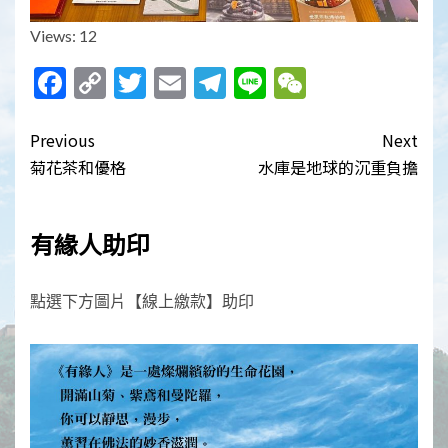
Views: 12
Facebook
Copy
Twitter
Email
Telegram
Line
WeChat
Link
Post
Previous
Next
navigation
菊花茶和優格
水庫是地球的沉重負擔
有緣人助印
點選下方圖片【線上繳款】助印