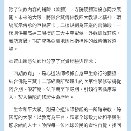
除了法教內容的鋪陳（軟體），寺院硬體建設亦同步展
開。未來的大殿，將融合藏傳佛教四大教派之精神，環
繞展示傳承的巨幅唐卡；二樓規劃為莊嚴的萬佛殿，一
樓則供奉高達三層樓的三大主尊聖像，外觀雄偉莊嚴，
氣勢震懾，期許成為亞洲地區具指標性的藏傳佛教道
場。
靈鷲山懇慧法師也分享了寶貴經驗與理念：
「四期教育」，是心道法師根據自身畢生修行的體證，
結合佛陀三藏十二部經典所整理出的次第性學修架構從
阿含期、般若期、法華期至華嚴期，引領行者循序深
入，契入佛陀的修證生命歷程。
「生命和平大學」則是心道法師發起的一所跨宗教、跨
國際的大學。以教育為平台，匯聚全球致力於和平與生
態永續的人士，喚醒每一位地球公民的靈性自覺，找回