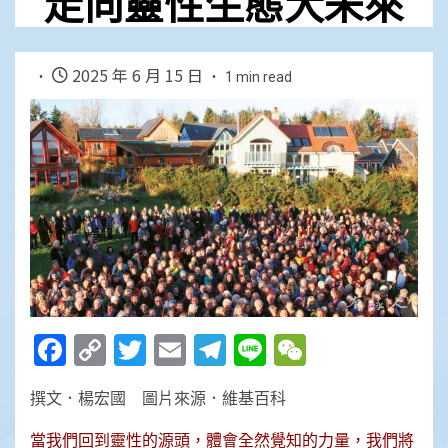
走向靈性生態大未來
2025 年 6 月 15 日
1 min read
Facebook
Copy
Twitter
Email
Telegram
Line
WeChat
Link
撰文．楊宏國 圖片來源．維基百科
當我們回到靈性的源頭，體會全然覺知的力量，我們將