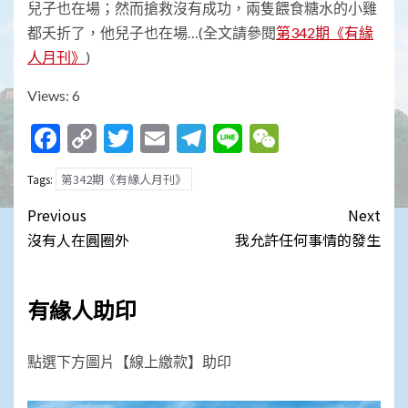
兒子也在場；然而搶救沒有成功，兩隻餵食糖水的小雞
都夭折了，他兒子也在場…(全文請參閱
第342期《有緣
人月刊》
)
Views: 6
Facebook
Copy
Twitter
Email
Telegram
Line
WeChat
Link
第342期《有緣人月刊》
Tags:
Post
Previous
Next
navigation
沒有人在圓圈外
我允許任何事情的發生
有緣人助印
點選下方圖片【線上繳款】助印