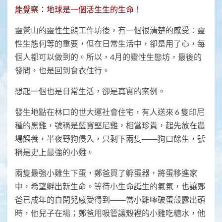
能覺察：地球是一個活生生的生命！
靈鷲山的靈性生態工作坊後，有一個很清楚的感受：靈
性生態何等的重要，但在日常生活中，卻是用了心，每
個人都可以做到的。所以，4月的靈性生態坊，最後的
發問，也是回到食衣住行。
想起一個也是日常生活，卻是真實的案例。
發生地點在林口的世大運社會住宅，有人送來 6 隻印尼
種的黑雞，號稱是藍寶堅尼雞，相當珍貴，起先放在農
場餵養，半夜野狗侵入，只剩下兩隻――狗口餘生，號
稱是史上最強的小雞。
兩隻最強小雞生下蛋，鄭爸買了孵蛋器，將蛋移進家
中，希望孵出新生命。等待小生命誕生的氣氛，也讓鄭
爸已成年的自閉兒感受得到――當小雞啄破蛋殼露出頭
時，他兒子在場；鄭爸用吸管讓殼裡的小雞吃糖水，他