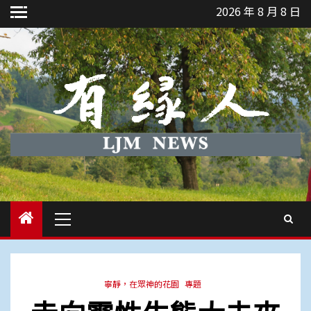
Skip
2026 年 8 月 8 日
to
content
Primary
Menu
寧靜，在眾神的花園
專題