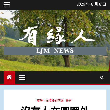
Skip
2026 年 8 月 8 日
to
content
Primary
Menu
寧靜，在眾神的花園
專題