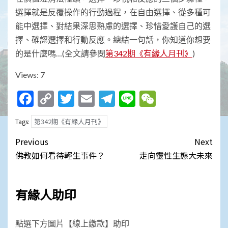
選擇就是反覆操作的行動過程，在自由選擇、從多種可
能中選擇、對結果深思熟慮的選擇、珍惜愛護自己的選
擇、確認選擇和行動反應。總結一句話，你知道你想要
的是什麼嗎…(全文請參閱
第342期《有緣人月刊》
)
Views: 7
Facebook
Copy
Twitter
Email
Telegram
Line
WeChat
Link
第342期《有緣人月刊》
Tags:
Post
Previous
Next
navigation
佛教如何看待輕生事件？
走向靈性生態大未來
有緣人助印
點選下方圖片【線上繳款】助印