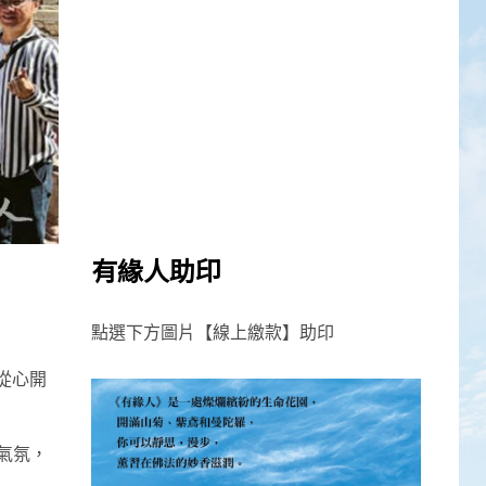
有緣人助印
點選下方圖片【線上繳款】助印
從心開
氣氛，