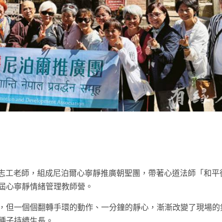
t
3位志工老師，組成尼泊爾心寧靜推廣朝聖團，帶著心道法師「和平
屆心寧靜情緒管理教師營。
，但一個個翻轉手環的動作、一分鐘的靜心，漸漸改變了現場的
種子持續生長。