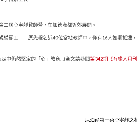
舉辦第二屆心寧靜教師營，在加德滿都近郊展開。
模罷工――原先報名近40位當地教師中，僅有16人如期抵達
定中仍然堅定的「心」教育…(全文請參閱
第342期《有緣人月
t
尼泊爾第一朵心寧靜之