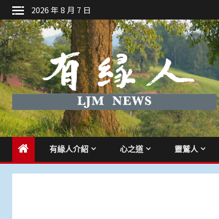
Skip
2026 年 8 月 7 日
to
content
有緣人介紹
心之道
靈鷲人