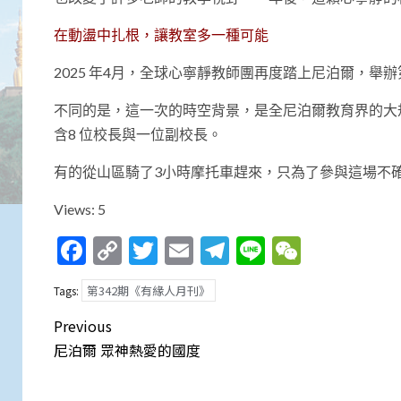
在動盪中扎根，讓教室多一種可能
2025 年4月，全球心寧靜教師團再度踏上尼泊爾，
不同的是，這一次的時空背景，是全尼泊爾教育界的大規
含8 位校長與一位副校長。
有的從山區騎了3小時摩托車趕來，只為了參與這場不確
Views: 5
Facebook
Copy
Twitter
Email
Telegram
Line
WeCha
Link
第342期《有緣人月刊》
Tags:
Post
Previous
navigation
尼泊爾 眾神熱愛的國度