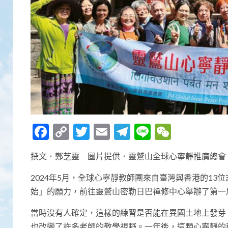
Facebook
Copy
Twitter
Email
Telegram
Line
WeCha
Link
撰文．鄭芝靈 圖片提供．靈鷲山全球心寧靜推廣總會
2024年5月，全球心寧靜教師團來自臺灣與香港的1
始」的願力，前往靈鷲山密勒日巴禪修中心舉辦了第一
當時沒有人確定，這樣的練習是否能在異國土地上發芽
也改變了許多老師的教學視野。一年後，這顆心寧靜的