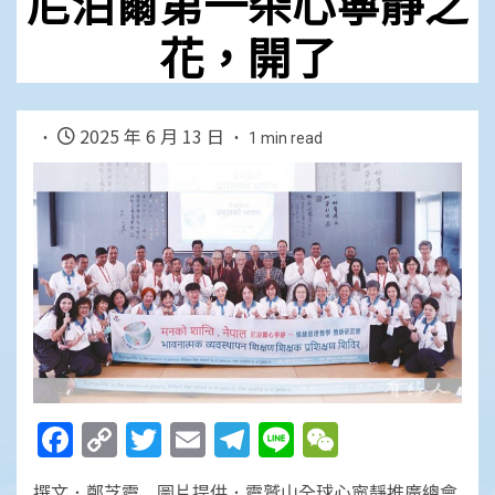
尼泊爾第一朵心寧靜之
花，開了
2025 年 6 月 13 日
1 min read
Facebook
Copy
Twitter
Email
Telegram
Line
WeChat
Link
撰文．鄭芝靈 圖片提供．靈鷲山全球心寧靜推廣總會