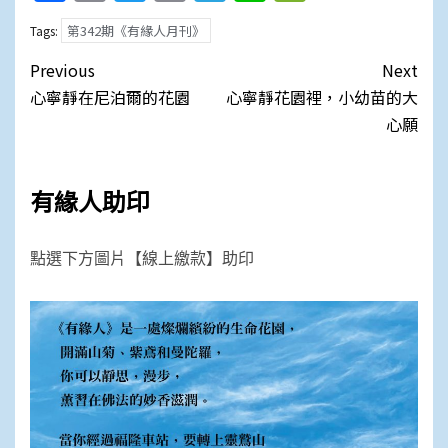
Link
第342期《有緣人月刊》
Tags:
Post
Previous
Next
navigation
心寧靜在尼泊爾的花園
心寧靜花園裡，小幼苗的大
心願
有緣人助印
點選下方圖片【線上繳款】助印