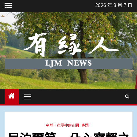
Skip
2026 年 8 月 7 日
to
content
Primary
Menu
寧靜，在眾神的花園
專題