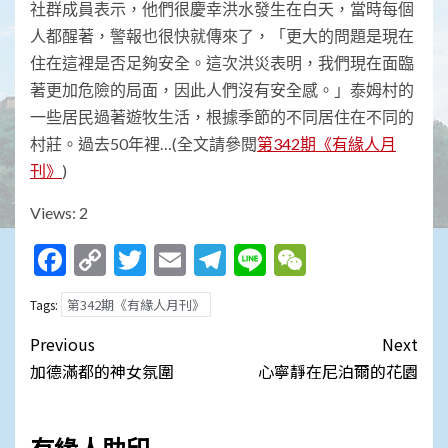
社群成員表示，他們很慶幸洪水發生在白天，當時每個
人都醒著，警報也很快就傳來了，「更大的問題是現在
住在這裡是否足夠安全。這次洪災表明，我們現在面臨
著更加危險的局面，因此人們沒有安全感。」泰姆村的
一些居民過著遊牧生活，根據季節的不同居住在不同的
村莊。過去50年裡…(全文請參閱
第342期《有緣人月
刊》
)
Views: 2
Facebook
Copy
Twitter
Email
Telegram
Line
WeChat
Link
第342期《有緣人月刊》
Tags:
Post
Previous
Next
navigation
加德滿都的神女氛圍
心寧靜在尼泊爾的花園
有緣人助印