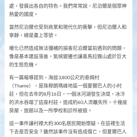
處，發展出各自的特色。我們常常說，尼泊爾是個眾神
熱愛的國度。
當然尼泊爾也受到商業和現代化的衝擊，但尼泊爾人和
寧靜，總是畫上等號。
暖化已然造成無法彌補的損害尼泊爾當前遇到的問題，
像是基本建設落後，氣候變遷也讓喜馬拉雅山處於巨大
的生態危機。
有一篇報導提到，海拔3,800公尺的泰姆村
（Thame），是珠穆朗瑪峰地區一個夏爾巴人的小村
莊，但在去年的8月16日，一個冰河湖發生決堤，冰冷
的洪水吞噬了這座村莊，造成約60人流離失所，十幾座
房屋、旅館以及一所學校和診所被毀。
這一事件讓村裡大約300名居民開始懷疑，在這裡生活
下去是否安全？雖然該事件沒有造成傷亡，但夏爾巴人