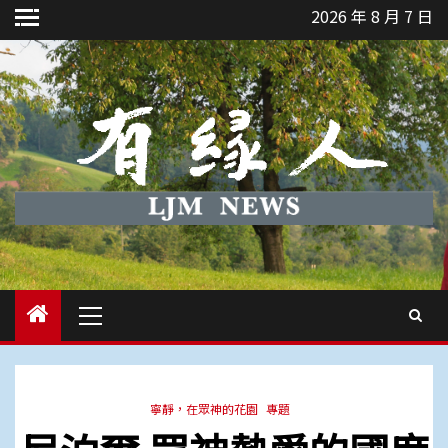
Skip
2026 年 8 月 7 日
to
content
Primary
Menu
寧靜，在眾神的花園
專題