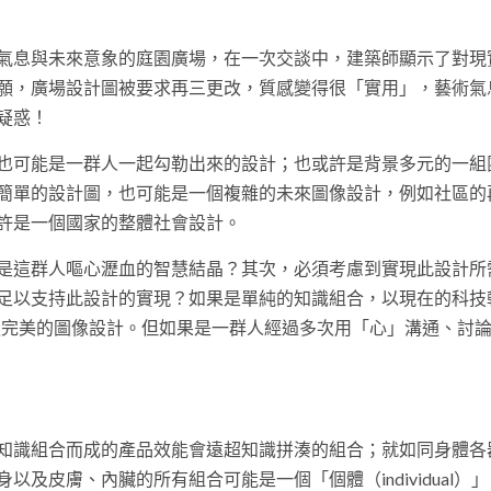
氣息與未來意象的庭園廣場，在一次交談中，建築師顯示了對現
願，廣場設計圖被要求再三更改，質感變得很「實用」，藝術氣
疑惑！
也可能是一群人一起勾勒出來的設計；也或許是背景多元的一組
簡單的設計圖，也可能是一個複雜的未來圖像設計，例如社區的
許是一個國家的整體社會設計。
是這群人嘔心瀝血的智慧結晶？其次，必須考慮到實現此設計所
足以支持此設計的實現？如果是單純的知識組合，以現在的科技
獻者更完美的圖像設計。但如果是一群人經過多次用「心」溝通、討
知識組合而成的產品效能會遠超知識拼湊的組合；就如同身體各
及皮膚、內臟的所有組合可能是一個「個體（individual）