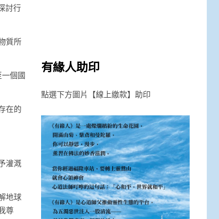
探討行
物質所
有緣人助印
至一個國
點選下方圖片【線上繳款】助印
存在的
予灌溉
解地球
我尊