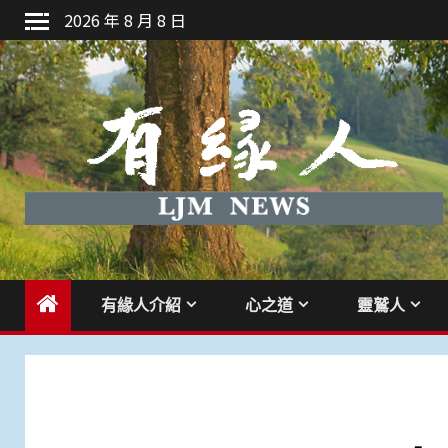
Skip
2026 年 8 月 8 日
to
content
有緣人介紹
心之道
靈鷲人