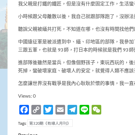
我父親是打鐵的鐵匠，但是沒有什麼固定工作，生活蠻
小時候跟父母離散以後，我自己就跟部隊跑了，沒辦法
聽說父親被緬共打死，不知道在哪，也沒有時間找他們
中國遠征軍是被派遣到中、緬、印地區的部隊，我參加
三跟五軍，也就是 93 師，打日本的時候就是我們 93 
進部隊後雖然是當兵，但像個野孩子，東玩西玩的，後
死掉，蠻破壞家庭、破壞人的安定，就覺得人類不應該
怎麼讓世界沒有戰爭是我內心耿耿於懷的事情，我一直
Views: 0
Facebook
Copy
Twitter
Email
Telegram
Line
WeCha
Link
第320期《有緣人月刊》
Tags: