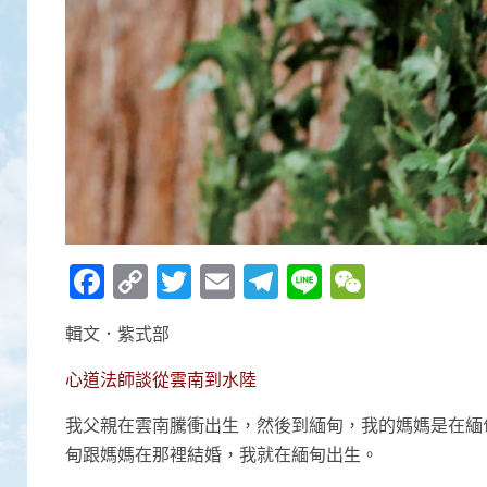
Facebook
Copy
Twitter
Email
Telegram
Line
WeCha
Link
輯文．紫式部
心道法師談從雲南到水陸
我父親在雲南騰衝出生，然後到緬甸，我的媽媽是在緬
甸跟媽媽在那裡結婚，我就在緬甸出生。