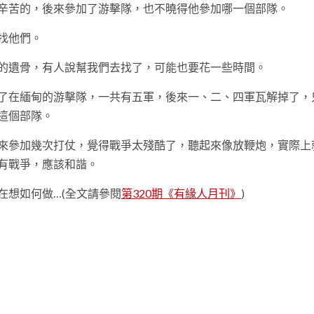
辛苦的，後來參加了游擊隊，也不曉得他參加哪一個部隊。
找他們。
的遺骨，有人說幫我們去找了，可能也要花一些時間。
了在緬甸的游擊隊，一共有五軍，後來一、二、四軍瓦解掉了，
師這個部隊。
來參加幾次打仗，覺得戰爭太殘酷了，聽起來像放鞭炮，實際上
有戰爭，應該和諧。
在想如何做…(全文請參閱
第320期《有緣人月刊》
)
t