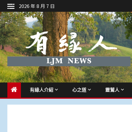
Skip
2026 年 8 月 7 日
to
content
有緣人介紹
心之道
靈鷲人