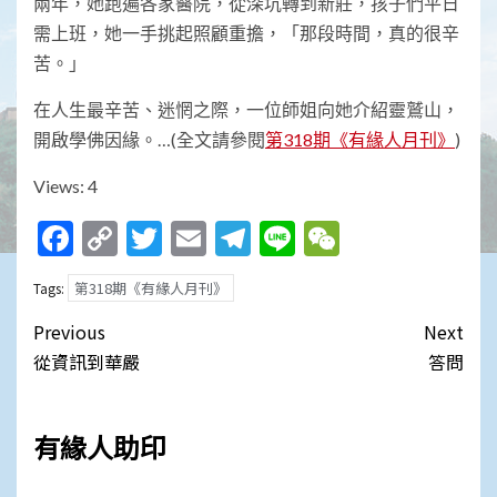
兩年，她跑遍各家醫院，從深坑轉到新莊，孩子們平日
需上班，她一手挑起照顧重擔，「那段時間，真的很辛
苦。」
在人生最辛苦、迷惘之際，一位師姐向她介紹靈鷲山，
開啟學佛因緣。…(全文請參閱
第318期《有緣人月刊》
)
Views: 4
Facebook
Copy
Twitter
Email
Telegram
Line
WeChat
Link
第318期《有緣人月刊》
Tags:
Post
Previous
Next
navigation
從資訊到華嚴
答問
有緣人助印