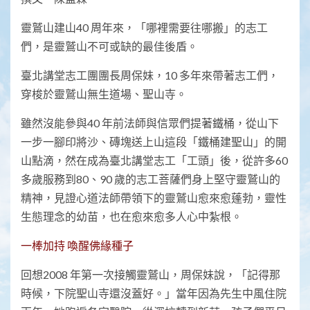
靈鷲山建山40 周年來，「哪裡需要往哪搬」的志工
們，是靈鷲山不可或缺的最佳後盾。
臺北講堂志工團團長周保妹，10 多年來帶著志工們，
穿梭於靈鷲山無生道場、聖山寺。
雖然沒能參與40 年前法師與信眾們提著鐵桶，從山下
一步一腳印將沙、磚塊送上山這段「鐵桶建聖山」的開
山點滴，然在成為臺北講堂志工「工頭」後，從許多60
多歲服務到80、90 歲的志工菩薩們身上堅守靈鷲山的
精神，見證心道法師帶領下的靈鷲山愈來愈蓬勃，靈性
生態理念的幼苗，也在愈來愈多人心中紮根。
一棒加持 喚醒佛緣種子
回想2008 年第一次接觸靈鷲山，周保妹說，「記得那
時候，下院聖山寺還沒蓋好。」當年因為先生中風住院