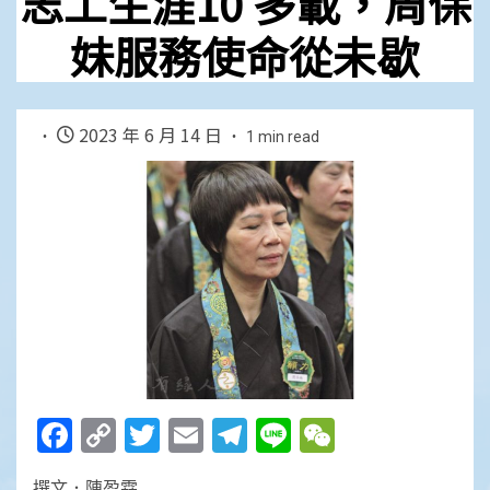
志工生涯10 多載，周保
妹服務使命從未歇
2023 年 6 月 14 日
1 min read
Facebook
Copy
Twitter
Email
Telegram
Line
WeChat
Link
撰文．陳盈霖