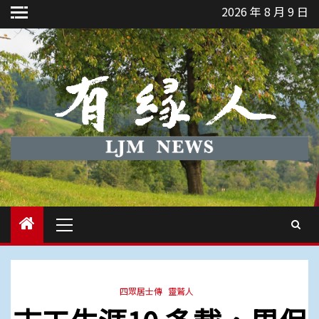
Skip
2026 年 8 月 9 日
to
content
Primary
Menu
四眾居士傳
靈鷲人