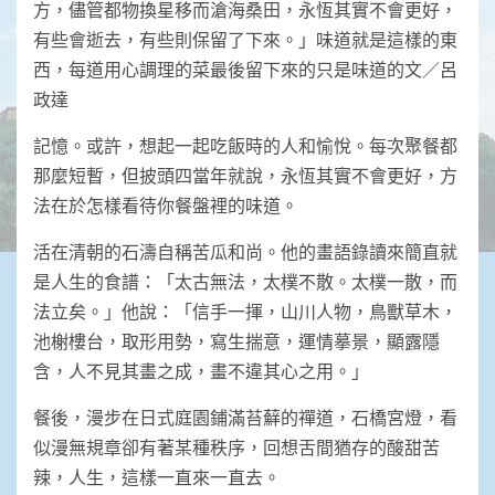
方，儘管都物換星移而滄海桑田，永恆其實不會更好，
有些會逝去，有些則保留了下來。」味道就是這樣的東
西，每道用心調理的菜最後留下來的只是味道的文／呂
政達
記憶。或許，想起一起吃飯時的人和愉悅。每次聚餐都
那麼短暫，但披頭四當年就說，永恆其實不會更好，方
法在於怎樣看待你餐盤裡的味道。
活在清朝的石濤自稱苦瓜和尚。他的畫語錄讀來簡直就
是人生的食譜：「太古無法，太樸不散。太樸一散，而
法立矣。」他說：「信手一揮，山川人物，鳥獸草木，
池榭樓台，取形用勢，寫生揣意，運情摹景，顯露隱
含，人不見其畫之成，畫不違其心之用。」
餐後，漫步在日式庭園鋪滿苔蘚的禪道，石橋宮燈，看
似漫無規章卻有著某種秩序，回想舌間猶存的酸甜苦
辣，人生，這樣一直來一直去。