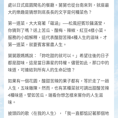
處以日式庭園聞名的餐廳。舅舅也從台南來到，就座最
大的樂趣是猜想到底長長的文字是何種菜色？
第一道菜，大大寫著「蘊涵」──松風迎賓珍饈滿堂，
你猜到了嗎？送上苦瓜、酸梅、辣椒、紅豆4樣小菜。
服務的小姐解釋，這代表酸甜苦辣4種人生的滋味，才
第一道菜，就要賓客嘗盡人生。
舅舅跟媽媽說：「妳吃甜的就可以。」希望往後的日子
都是甜味，這是當日壽星的特權。儘管如此，那口中的
味道，可連結到所有人的生命記憶？
如果有一個花園，酸甜苦辣的果子都有，等於走了一趟
人生，五味雜陳。然而，也有某種菜就可調出甜酸苦辣
4種味道，譬如苦瓜，端看你想怎樣來嘗你的人生滋
味。
披頭四的歌〈在我的人生〉，「我一直都惦記著那個地