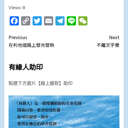
Views: 8
Facebook
Copy
Twitter
Email
Telegram
Line
WeChat
Link
Post
Previous
Next
navigation
在利他道路上發光發熱
不離文字覺
有緣人助印
點選下方圖片【線上繳款】助印