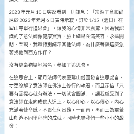
2023 年元月 10 日突然看到一則訊息：「宗源了意和尚
尼於 2023 年元月 6 日寅時示寂，訂於 1/15（週日）在
聖山寺舉行追思會」，讓我的心情非常震驚，因為我認
識的了意法師像健康寶寶，臉上總是充滿笑容，永遠開
朗、樂觀，我還特別請示其他法師，為什麼菩薩這麼急
著找他到西方作伴？
沒有絲毫猶疑地報名、參加了追思會。
在追思會上，顯月法師代表靈鷲山僧團發言追思感言，
才更瞭解了意法師在佛法上修行的執著，而且深信「只
要有菩提心就有辦法，一切就會圓滿」，讓我感受到了
意法師在走向成佛大道上，以心印心，以心傳心，內心
充滿著使命感，不畏任何困難，一而再，再而三為靈鷲
山創造不同里程碑的成就，同時也給我們一些小小的啟
發：