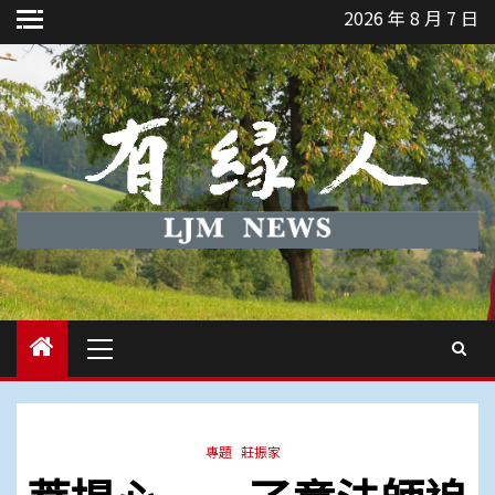
Skip
2026 年 8 月 7 日
to
content
Primary
Menu
專題
莊振家