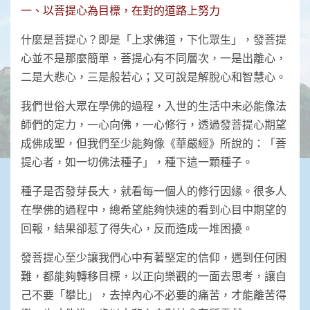
一、以菩提心為目標，在對的道路上努力
什麼是菩提心？即是「上求佛道，下化眾生」，發菩提
心並不是那麼簡單，菩提心有不同層次，一是出離心，
二是大悲心，三是般若心；又可說是解脫心和智慧心。
我們世俗大眾在學佛的過程，入世的生活中未必能像法
師們的定力，一心向佛，一心修行，透過發菩提心期望
成佛成聖，但我們至少能夠像《華嚴經》所說的：「菩
提心者，如一切佛法種子」，種下這一顆種子。
種子是否發芽長大，就看每一個人的修行因緣。很多人
在學佛的過程中，總希望能夠快速的看到心目中期望的
回報，結果卻惹了得失心，反而造成一堆困擾。
發菩提心至少讓我們心中有著堅定的信仰，遇到任何困
難，都能夠轉移目標，以正向樂觀的一面去思考，讓自
己不要「攀比」，去掉內心不必要的痛苦，才能離苦得