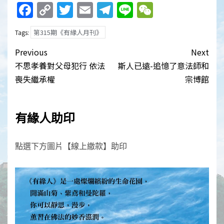
Facebook
Copy
Twitter
Email
Telegram
Line
WeChat
Link
第315期《有緣人月刊》
Tags:
Post
Previous
Next
navigation
不思孝養對父母犯行 依法
斯人已遠-追憶了意法師和
喪失繼承權
宗博館
有緣人助印
點選下方圖片【線上繳款】助印