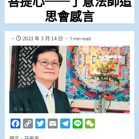
菩提心──了意法師追
思會感言
2023 年 3 月 14 日
1 min read
Facebook
Copy
Twitter
Email
Telegram
Line
WeChat
Link
撰文．莊振家