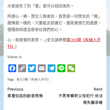
大家迷失了的「覺」是可以找回來的。
所謂心、佛、眾生三無差別，意思是一切眾生的「覺」
跟佛是一樣的，只要能去認識它、徹底覺悟它的面貌，
慢慢就知道怎麼安住我們的心。
心，就是覺的意思。…(全文請參閱
第315期《有緣人月
刊》
)
Views: 6
Facebook
Copy
Twitter
Email
Telegram
Line
WeChat
Link
第315期《有緣人月刊》
Tags:
Post
Previous
Next
navigation
尊重包容的創意想像
不思孝養對父母犯行 依法
喪失繼承權