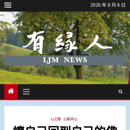
Skip
2026 年 8 月 6 日
to
content
Primary
Menu
心之道
心道談心