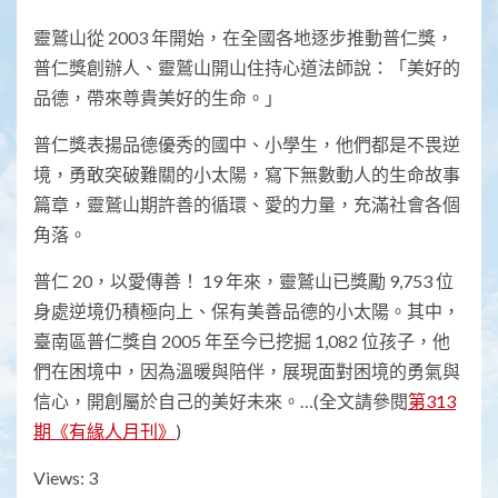
靈鷲山從 2003 年開始，在全國各地逐步推動普仁獎，
普仁獎創辦人、靈鷲山開山住持心道法師說：「美好的
品德，帶來尊貴美好的生命。」
普仁獎表揚品德優秀的國中、小學生，他們都是不畏逆
境，勇敢突破難關的小太陽，寫下無數動人的生命故事
篇章，靈鷲山期許善的循環、愛的力量，充滿社會各個
角落。
普仁 20，以愛傳善！ 19 年來，靈鷲山已獎勵 9,753 位
身處逆境仍積極向上、保有美善品德的小太陽。其中，
臺南區普仁獎自 2005 年至今已挖掘 1,082 位孩子，他
們在困境中，因為溫暖與陪伴，展現面對困境的勇氣與
信心，開創屬於自己的美好未來。…(全文請參閱
第313
期《有緣人月刊》
)
Views: 3