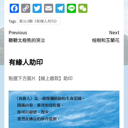
Facebook
Copy
Twitter
Email
Telegram
Line
WeChat
Link
第313期《有緣人月刊》
Tags:
Post
Previous
Next
navigation
聽聽北極熊的哭泣
榕樹和玉蘭花
有緣人助印
點選下方圖片【線上繳款】助印