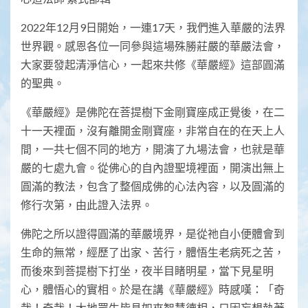
2022年12月9日開始，一連17天，我們進入華嚴的法界
世界觀。感恩各位一同參與這場殊勝莊嚴的華嚴法會，
大家要發起清淨信心，一起來共修《華嚴經》這部圓滿
的聖典。
《華嚴經》是佛陀在菩提樹下金剛寶座成正覺後，在二
十一天裡面，沒有離開金剛寶座，非常自在的在天上人
間，一共七個不同的地方，開演了九場法會，也就是華
嚴的七處九會。從佛心的自內證聖境裡面，開演出無上
圓滿的教法，包含了整個成佛的心法內容，以及圓滿的
修行次第，由此證入法界。
佛陀之所以證得圓滿的華嚴境界，是從祂自小便體會到
生命的無常，經歷了出家、苦行，體悟生老病死之苦，
而後來到菩提樹下打坐，夜半目睹明星，當下見星明
心，體悟心的實相。於是在講《華嚴經》時感嘆：「奇
哉！奇哉！大地眾生皆具如來智慧德相，只因妄想執著