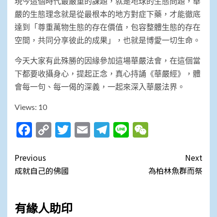
現今這個時代最嚴重的課題，就是地球的生態問題，華
嚴的生態理念就是從最根本的地方對症下藥，才能徹底
達到「尊重萬物生態的存在價值，包容整體生態的存在
空間，共同分享彼此的成果」，也就是博愛一切生命。
今天大家有此殊勝的因緣參加這場華嚴法會，在這個當
下都要收攝身心，提起正念，真心持誦《華嚴經》，體
會每一句、每一偈的深義，一起來深入華嚴法界。
Views: 10
Facebook
Copy
Twitter
Email
Telegram
Line
WeChat
Link
Post
Previous
Next
navigation
成就自己的佛國
為柏林魚群而祭
有緣人助印