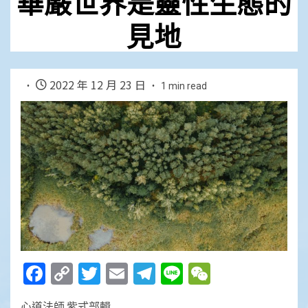
華嚴世界是靈性生態的
見地
2022 年 12 月 23 日
1 min read
Facebook
Copy
Twitter
Email
Telegram
Line
WeChat
Link
心道法師 紫式部輯