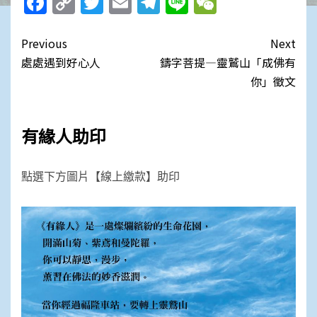
Facebook
Copy
Twitter
Email
Telegram
Line
WeChat
Link
Post
Previous
Next
navigation
處處遇到好心人
鑄字菩提—靈鷲山「成佛有
你」徵文
有緣人助印
點選下方圖片【線上繳款】助印