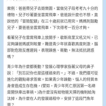
案例：爸爸帶兒子去遊樂園，當做兒子段考考九十分的
禮物。兒子吵著要坐雲霄飛車，爸爸說什麼也不想，直
說他的「冒險配額」在三十歲前就已用完。媽媽則鼓勵
兒子，要爸爸坐雲霄飛車，下次得考一百分才夠。
看著兒子在雲霄飛車上放開手，歇斯底里又吼又叫，已
足夠讓爸媽感到眩暈，難道青少年就喜歡高度刺激，腦
部對危險反應遲鈍，表現躁進、衝動，無法抵抗誘惑
嗎？
青少年為什麼都衝動？發展心理學家指著父母的鼻子
說：「別忘記你也是這樣過來的。」不過，我們還可從
進化的觀點尋求答案。如果青少年躁動、惱人的特質本
身會造成生存危機，(譬如，青少年死亡原因第一名總
是開快車出車禍。)為什麼沒有給物競天擇的機制給淘
汰掉，為什麼在人的發展過程中，安排了這段鬥魚年
華？