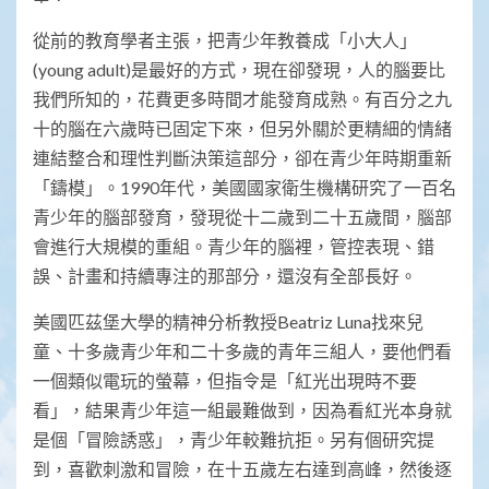
從前的教育學者主張，把青少年教養成「小大人」
(young adult)是最好的方式，現在卻發現，人的腦要比
我們所知的，花費更多時間才能發育成熟。有百分之九
十的腦在六歲時已固定下來，但另外關於更精細的情緒
連結整合和理性判斷決策這部分，卻在青少年時期重新
「鑄模」。1990年代，美國國家衛生機構研究了一百名
青少年的腦部發育，發現從十二歲到二十五歲間，腦部
會進行大規模的重組。青少年的腦裡，管控表現、錯
誤、計畫和持續專注的那部分，還沒有全部長好。
美國匹茲堡大學的精神分析教授Beatriz Luna找來兒
童、十多歲青少年和二十多歲的青年三組人，要他們看
一個類似電玩的螢幕，但指令是「紅光出現時不要
看」，結果青少年這一組最難做到，因為看紅光本身就
是個「冒險誘惑」，青少年較難抗拒。另有個研究提
到，喜歡刺激和冒險，在十五歲左右達到高峰，然後逐