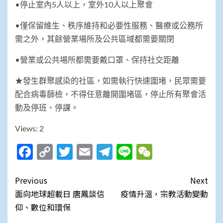
•停止室內5人以上，室外10人以上聚會
•僅保留維生、秩序維持和必要性服務、醫療或公務所
需之外，其餘營業場所及公共區域都需要關閉
•營業或公共場所都需要戴口罩、保持社交距離
★發生群聚感染的社區，如需執行快速圍堵，民眾需要
配合病毒篩檢，不得任意離開圍堵區，停止所有聚會活
動及停班、停課。
Views: 2
Facebook
Copy
Twitter
Email
Telegram
Line
WeChat
Link
Post
Previous
Next
navigation
面向地球超載日 唐鳳談信
疫情升溫，宗教活動變動
仰、數位和環保