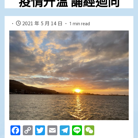
疫情升溫 誦經迴向
2021 年 5 月 14 日
1 min read
Facebook
Copy
Twitter
Email
Telegram
Line
WeChat